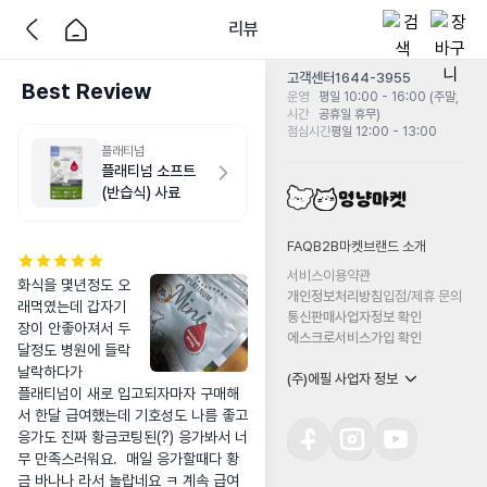
리뷰
고객센터
1644-3955
Best Review
운영
평일 10:00 - 16:00 (주말,
시간
공휴일 휴무)
점심시간
평일 12:00 - 13:00
플래티넘
플래티넘 소프트
(반습식) 사료
FAQ
B2B마켓
브랜드 소개
서비스이용약관
화식을 몇년정도 오
개인정보처리방침
입점/제휴 문의
래먹였는데 갑자기 
통신판매사업자정보 확인
장이 안좋아져서 두
에스크로서비스가입 확인
달정도 병원에 들락
날락하다가 

(주)에필 사업자 정보
플래티넘이 새로 입고되자마자 구매해
서 한달 급여했는데 기호성도 나름 좋고 
응가도 진짜 황금코팅된(?) 응가봐서 너
무 만족스러워요.  매일 응가할때다 황
금 바나나 라서 놀랍네요 ㅋ 계속 급여