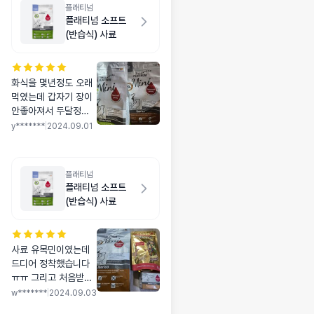
플래티넘
플래티넘 소프트
(반습식) 사료
화식을 몇년정도 오래
먹였는데 갑자기 장이
안좋아져서 두달정도
병원에 들락날락하다
y*******
|
2024.09.01
가 플래티넘이 새로 입
고되자마자 구매해서
한달 급여했는데 기호
플래티넘
성도 나름 좋고 응가도
플래티넘 소프트
진짜 황금코팅된(?) 응
(반습식) 사료
가봐서 너무 만족스러
워요. 매일 응가할때다
황금 바나나 라서 놀랍
사료 유목민이였는데
네요 ㅋ 계속 급여할거
드디어 정착했습니다
니 품절되지 않게해주
ㅠㅠ 그리고 처음받은
세요. !
사료봉지가 문제있다
w*******
|
2024.09.03
판단하여 교환요청했