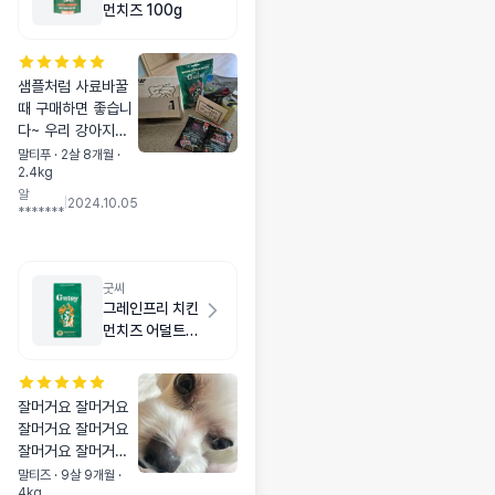
먼치즈 100g
샘플처럼 사료바꿀
때 구매하면 좋습니
다~ 우리 강아지에
게는 알갱이가 조금
말티푸 · 2살 8개월 ·
2.4kg
큰편이지만 아그작
알
아그작 잘 먹네요ㅎ
|
2024.10.05
*******
ㅎ 비싼건 아나봅니
다~
굿씨
그레인프리 치킨
먼치즈 어덜트
스몰바이트 2kg
잘머거요 잘머거요
잘머거요 잘머거요
잘머거요 잘머거요
잘머거요 잘머거요
말티즈 · 9살 9개월 ·
4kg