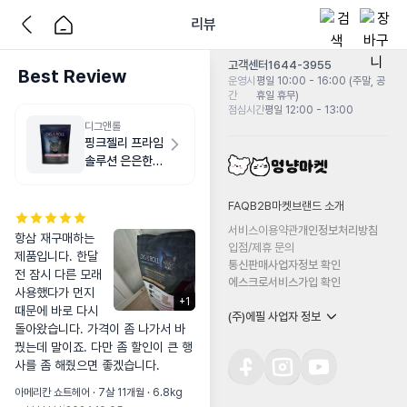
리뷰
고객센터
1644-3955
Best Review
운영시
평일 10:00 - 16:00 (주말, 공
간
휴일 휴무)
점심시간
평일 12:00 - 13:00
디그앤롤
핑크젤리 프라임
솔루션 은은한향
6.5kg
FAQ
B2B마켓
브랜드 소개
서비스이용약관
개인정보처리방침
항삼 재구매하는
입점/제휴 문의
제품입니다. 한달
통신판매사업자정보 확인
전 잠시 다른 모래 
에스크로서비스가입 확인
사용했다가 먼지
+
1
때문에 바로 다시 
(주)에필 사업자 정보
돌아왔습니다. 가격이 좀 나가서 바
꿨는데 말이죠. 다만 좀 할인이 큰 행
사를 좀 해줬으면 좋겠습니다.
아메리칸 쇼트헤어 · 7살 11개월 · 6.8kg