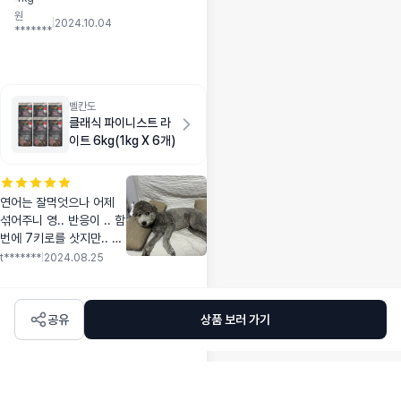
잘머거요 잘머거요
원
잘머거요 잘머거요
|
2024.10.04
*******
벨칸도
클래식 파이니스트 라
이트 6kg(1kg X 6개)
연어는 잘먹엇으나 어제
섞어주니 영.. 반응이 .. 함
번에 7키로를 삿지만.. 일
단 지켜볼려구요 &bull;&
t*******
|
2024.08.25
bull;&bull;🥲
공유
상품 보러 가기