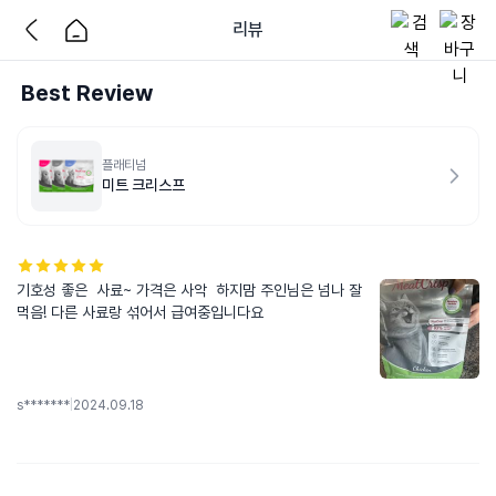
리뷰
Best Review
플래티넘
미트 크리스프
기호성 좋은  사료~ 가격은 사악  하지맘 주인님은 넘나 잘 
먹음! 다른 사료랑 섞어서 급여중입니다요
s*******
|
2024.09.18