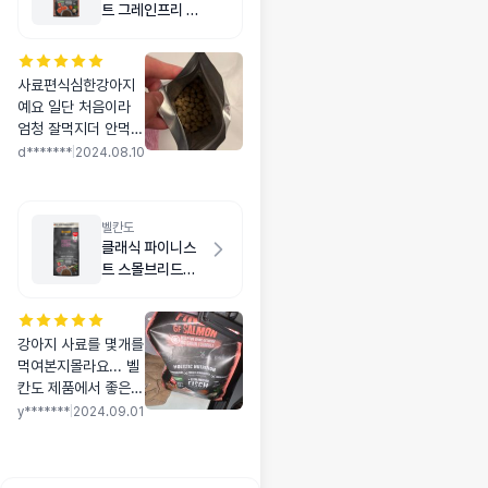
트 그레인프리 연
어 1kg
사료편식심한강아지
예요 일단 처음이라
엄청 잘먹지더 안먹지
도않아요 제발 잘먹어
d*******
|
2024.08.10
줬으면 좋겠네요 ㅠㅠ
벨칸도
클래식 파이니스
트 스몰브리드
1kg
강아지 사료를 몇개를
먹여본지몰라요... 벨
칸도 제품에서 좋은것
도 먹여봤는데 너무
y*******
|
2024.09.01
커서그런지 제대로 못
먹고 좋은 사료 비싼
사료 다먹여봤는데 한