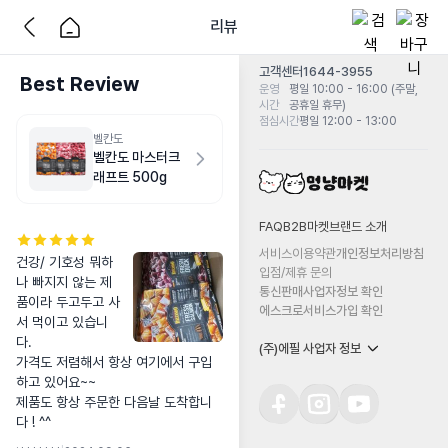
리뷰
고객센터
1644-3955
Best Review
운영
평일 10:00 - 16:00 (주말,
시간
공휴일 휴무)
점심시간
평일 12:00 - 13:00
벨칸도
벨칸도 마스터크
래프트 500g
FAQ
B2B마켓
브랜드 소개
서비스이용약관
개인정보처리방침
건강/ 기호성 뭐하
입점/제휴 문의
나 빠지지 않는 제
통신판매사업자정보 확인
품이라 두고두고 사
에스크로서비스가입 확인
서 먹이고 있습니
다. 

(주)에필 사업자 정보
가격도 저렴해서 항상 여기에서 구입
하고 있어요~~

제품도 항상 주문한 다음날 도착합니
다 ! ^^