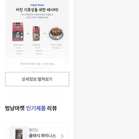
상세정보 펼쳐보기
멍냥마켓
인기제품
리뷰
벨칸도
클래식 파이니스