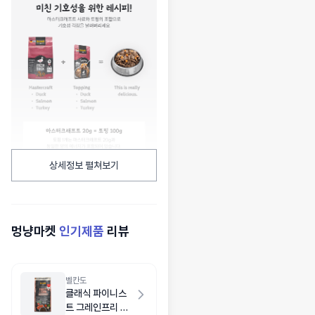
상세정보 펼쳐보기
멍냥마켓
인기제품
리뷰
벨칸도
클래식 파이니스
트 그레인프리 연