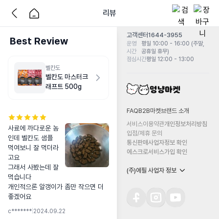
리뷰
고객센터
1644-3955
Best Review
운영
평일 10:00 - 16:00 (주말,
시간
공휴일 휴무)
점심시간
평일 12:00 - 13:00
벨칸도
벨칸도 마스터크
래프트 500g
FAQ
B2B마켓
브랜드 소개
서비스이용약관
개인정보처리방침
사료에 까다로운 놈
입점/제휴 문의
인데 벨칸도 샘플 
통신판매사업자정보 확인
먹여보니 잘 먹더라
에스크로서비스가입 확인
고요

그래서 사봤는데 잘 
(주)에필 사업자 정보
먹습니다

개인적으론 알갱이가 좀만 작으면 더 
좋겠어요
c*******
|
2024.09.22