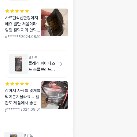
어 1kg
사료편식심한강아지
예요 일단 처음이라
엄청 잘먹지더 안먹지
도않아요 제발 잘먹어
d*******
|
2024.08.10
줬으면 좋겠네요 ㅠㅠ
벨칸도
클래식 파이니스
트 스몰브리드
1kg
강아지 사료를 몇개를
먹여본지몰라요... 벨
칸도 제품에서 좋은것
도 먹여봤는데 너무
y*******
|
2024.09.01
커서그런지 제대로 못
먹고 좋은 사료 비싼
사료 다먹여봤는데 한
두번 먹다 입에도 안
벨칸도