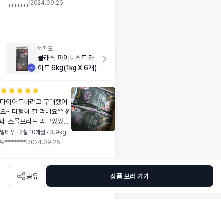
구매했어요
|
2024.09.26
*******
벨칸도
클래식 파이니스트 라
이트 6kg(1kg X 6개)
다이어트하려고 구매했어
요~ 다행히 잘 먹네요^^ 원
래 스몰브리드 먹고있었는
데, 라이트도 기호성 아주
말티푸 · 2살 10개월 · 3.9kg
좋네요!!
뽀*******
|
2024.09.25
공유
상품 보러 가기