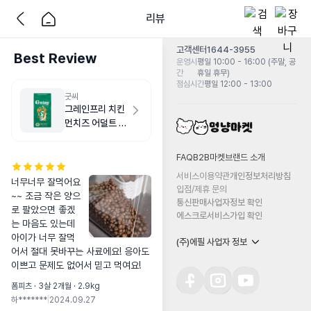
리뷰
고객센터
1644-3955
Best Review
운영시
평일 10:00 - 16:00 (주말, 공
간
휴일 휴무)
점심시간
평일 12:00 - 13:00
굿씨
그레인프리 치킨
먼치즈 어덜트 스
몰바이트 2kg
FAQ
B2B마켓
브랜드 소개
서비스이용약관
개인정보처리방침
너무너무 잘먹어요
입점/제휴 문의
~~ 조금 작은 양으
통신판매사업자정보 확인
로 팔았으면 좋겠
에스크로서비스가입 확인
는 마음도 있는데 
아이가 너무 잘먹
(주)에필 사업자 정보
어서 절대 못바꾸는 사료에요! 응아도 
이쁘고 문제도 없어서 믿고 먹여요!
폼피츠 · 3살 2개월 · 2.9kg
하*******
|
2024.09.27