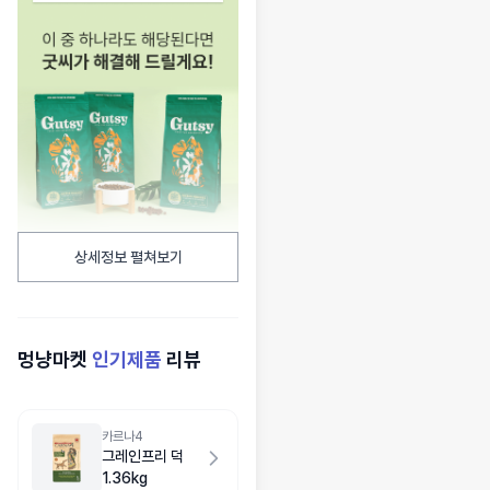
상세정보 펼쳐보기
멍냥마켓
인기제품
리뷰
카르나4
그레인프리 덕
1.36kg