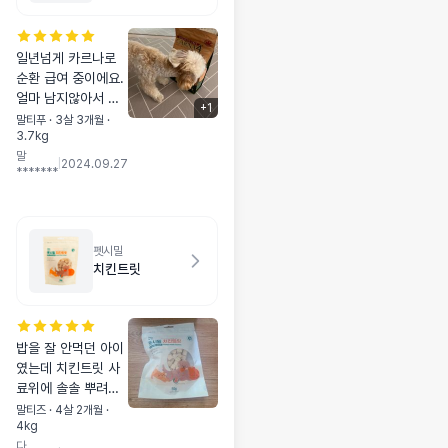
일년넘게 카르나로
순환 급여 중이에요.
얼마 남지않아서 불
+
1
안했는데 빠른 배송
말티푸 · 3살 3개월 ·
3.7kg
해주셔서 너무 감사
말
드려요. 다른 사료 못
|
2024.09.27
*******
먹일거같아요 . 기호
성 짱 성분 짱 .. 아이
가 매번 순삭합니다.
펫시밀
치킨트릿
밥을 잘 안먹던 아이
였는데 치킨트릿 사
료위에 솔솔 뿌려주
면 한그릇 뚝딱 비워
말티즈 · 4살 2개월 ·
4kg
요 너무 잘먹어서 재
다