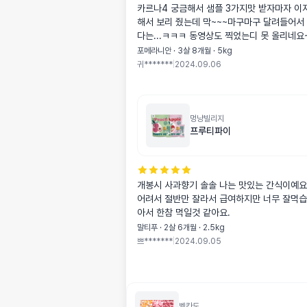
카르나4 궁금해서 샘플 3가지맛 받자마자 이
해서 보리 줬는데 막~~~마구마구 달려들어서
다는...ㅋㅋㅋ 동영상도 찍었는디 못 올리네요~
장하구만요~~~ 와 카르나4 사료향이 정말 고소
포메라니안 · 3살 8개월 · 5kg
건 사료가 아니야~^
귀*******
|
2024.09.06
멍냥빌리지
프루티파이
개봉시 사과향기 솔솔 나는 맛있는 간식이예요
어려서 절반만 잘라서 급여하지만 너무 잘먹습니다. 양도 많
아서 한참 먹일것 같아요.
말티푸 · 2살 6개월 · 2.5kg
쁘*******
|
2024.09.05
벨칸도