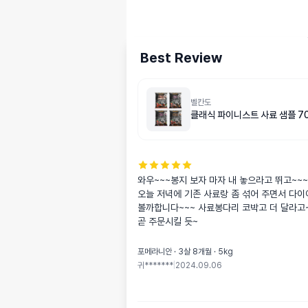
Best Review
벨칸도
클래식 파이니스트 사료 샘플 7
와우~~~봉지 보자 마자 내 놓으라고 뛰고~~~
오늘 저녁에 기존 사료랑 좀 섞어 주면서 다이
볼까합니다~~~ 사료봉다리 코박고 더 달라고~
곧 주문시킬 듯~
포메라니안 · 3살 8개월 · 5kg
귀*******
|
2024.09.06