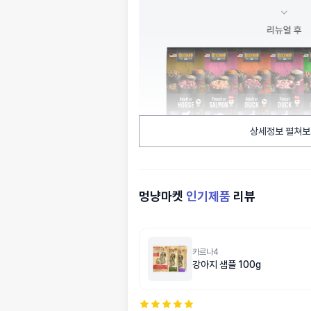
상세정보 펼쳐보
멍냥마켓
인기제품
리뷰
카르나4
강아지 샘플 100g