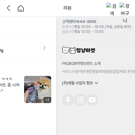
리뷰
고객센터
1644-3955
운영시간
평일 10:00 - 16:00 (주말, 공휴일 휴무)
점심시간
평일 12:00 - 13:00
0g
FAQ
B2B마켓
브랜드 소개
서비스이용약관
개인정보처리방침
입점/제휴 문의
 ㅋㅋㅋ

(주)에필 사업자 정보
어트 좀 시켜
^

+
2