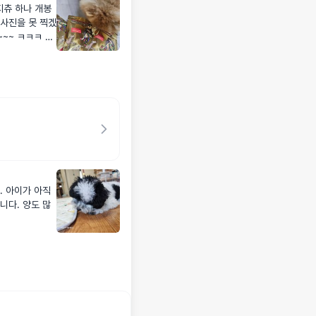
지츄 하나 개봉
 사진을 못 찍겠
~~ ㅋㅋㅋ 환
하네요~ 이
. 아이가 아직