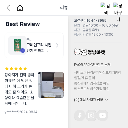
리뷰
고객센터
1644-3955
Best Review
운영
평일 10:00 - 16:00 (주말,
시간
공휴일 휴무)
점심시간
평일 12:00 - 13:00
굿씨
그레인프리 치킨
먼치즈 퍼피
500g
FAQ
B2B마켓
브랜드 소개
서비스이용약관
개인정보처리방침
강아지가 진짜 좋아
입점/제휴 문의
해요!!전에 먹던 것
통신판매사업자정보 확인
에 비해 크기가 큰
에스크로서비스가입 확인
데도 잘 먹어요. 소
량이라 요즘같은 날
(주)에필 사업자 정보
씨에 딱입니다.
y*******
|
2024.08.14