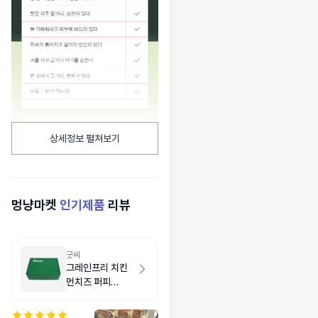
상세정보 펼쳐보기
멍냥마켓
인기제품
리뷰
굿씨
그레인프리 치킨
먼치즈 퍼피
1.5kg