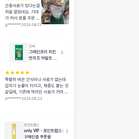
곤충사료가 있다는걸
처음 알았네요. 기대
가 커서 본품 주문 해
봤는데 아직 급여는
g*******
|
2024.08.13
못 해봤어요. 잘 먹어
주면 좋겠네요. 포메
는 그럭저럭 먹어주는
굿씨
데 치와와가 입에 안
그레인프리 치킨
맞으면 뱉어버리는지
먼치즈 어덜트 스
라 조금 걱정은 되지
몰바이트 2kg
만..ㅋㅋ 잘 먹으면 또
주문할게요!
특별히 바꾼 간식이나 사료가 없는데
갑자기 눈물이 터지고, 체중도 붙는 것
같길래, 기존에 먹이던 사료가 거의 동
날 때 즈음 새로 알아보다가 굿씨 후기
d*******
|
2024.08.23
가 좋아서 구매했어요! 스몰바이트가
다행히 있어서 구매했고 하루만에 받
았습니다! 우선 패키지가 너무 귀여워
요 (쨍한 초록색 너무 좋아.....) 지퍼백
포인트랩스
도 잘 되어있지만, 저는 추가로 몬트라
only VIP - 포인트랩스 :
움에서 밀폐집게도 샀습니다 딱 좋아
구매인증 쿠폰용