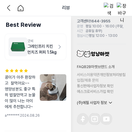
리뷰
고객센터
1644-3955
Best Review
운영
평일 10:00 - 16:00 (주말,
시간
공휴일 휴무)
점심시간
평일 12:00 - 13:00
굿씨
그레인프리 치킨
먼치즈 퍼피 1.5kg
FAQ
B2B마켓
브랜드 소개
서비스이용약관
개인정보처리방침
콩이가 아주 환장하
입점/제휴 문의
고  잘먹어요~~

통신판매사업자정보 확인
영양성분도 좋구 특
에스크로서비스가입 확인
히 밥잘만먹고 눈물
이 많이 나는 아이
(주)에필 사업자 정보
에게 추천합니다~
a*******
|
2024.08.26