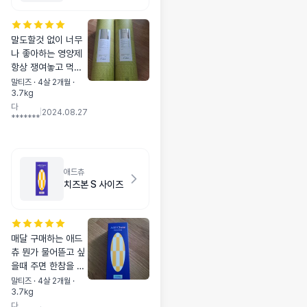
챔피언쉽 쿠폰용
말도할것 없이 너무
나 좋아하는 영양제
항상 쟁여놓고 먹는
다롱이 영양제 영향
말티즈 · 4살 2개월 ·
3.7kg
도 좋고 기호성도 너
다
무 좋아요
|
2024.08.27
*******
애드츄
치즈본 S 사이즈
매달 구매하는 애드
츄 뭔가 물어뜯고 싶
을때 주면 한참을 가
지고 잘 놀아요 부스
말티즈 · 4살 2개월 ·
3.7kg
러기도 없고 오래 먹
다