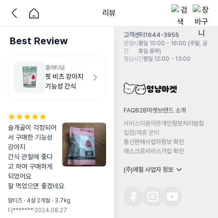
리뷰
고객센터
1644-3955
Best Review
운영시
평일 10:00 - 16:00 (주말, 공
간
휴일 휴무)
점심시간
평일 12:00 - 13:00
플래티넘
핏 비츠 강아지
기능성 간식
FAQ
B2B마켓
브랜드 소개
서비스이용약관
개인정보처리방침
슬개골이 걱정되어
입점/제휴 문의
서 구매한 기능성 
통신판매사업자정보 확인
강아지

에스크로서비스가입 확인
간식 관절에 좋다
고 하여 구매하게 
(주)에필 사업자 정보
되었어요

잘 먹었으면 좋겠네요
말티즈 · 4살 2개월 · 3.7kg
다*******
|
2024.08.27