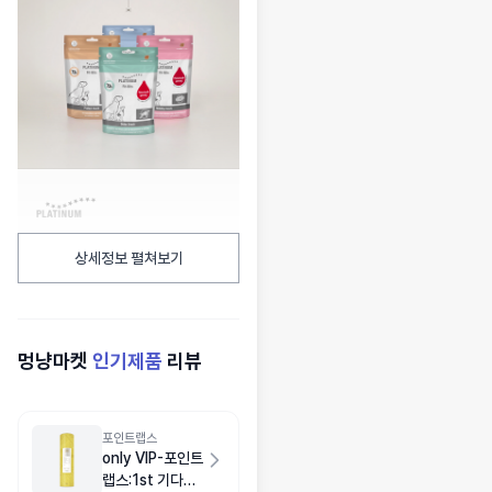
상세정보 펼쳐보기
멍냥마켓
인기제품
리뷰
포인트랩스
only VIP-포인트
랩스:1st 기다려