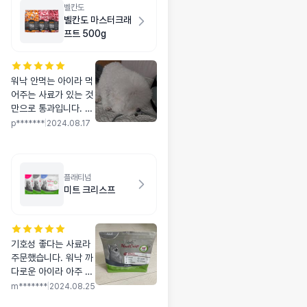
벨칸도
벨칸도 마스터크래
프트 500g
워낙 안먹는 아이라 먹
어주는 사료가 있는 것
만으로 통과입니다. 2
키로인데 잘개 씹어서
p*******
|
2024.08.17
알아서 먹어요
플래티넘
미트 크리스프
기호성 좋다는 사료라
주문했습니다. 워낙 까
다로운 아이라 아주 잘
먹지는 않지만 어느정
m*******
|
2024.08.25
도 먹어줘서 기쁘네요