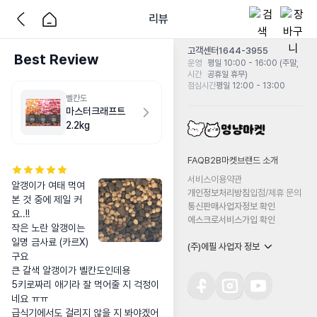
리뷰
고객센터
1644-3955
Best Review
운영
평일 10:00 - 16:00 (주말,
시간
공휴일 휴무)
점심시간
평일 12:00 - 13:00
벨칸도
마스터크래프트
2.2kg
FAQ
B2B마켓
브랜드 소개
서비스이용약관
알갱이가 여태 먹여
개인정보처리방침
입점/제휴 문의
본 것 중에 제일 커
통신판매사업자정보 확인
요..!!

에스크로서비스가입 확인
작은 노란 알갱이는 
일명 금사료 (카르X)
(주)에필 사업자 정보
구요

큰 갈색 알갱이가 벨칸도인데용

5키로짜리 애기라 잘 먹어줄 지 걱정이
네요 ㅠㅠ

급식기에서도 걸리지 않을 지 봐야겠어