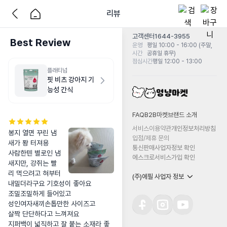
리뷰
고객센터
1644-3955
Best Review
운영
평일 10:00 - 16:00 (주말,
시간
공휴일 휴무)
점심시간
평일 12:00 - 13:00
플래티넘
핏 비츠 강아지 기
능성 간식
FAQ
B2B마켓
브랜드 소개
서비스이용약관
개인정보처리방침
봉지 열면 꾸린 냄
입점/제휴 문의
새가 퐝 터져용

통신판매사업자정보 확인
사람한텐 별로인 냄
에스크로서비스가입 확인
새지만, 강쥐는 빨
리 먹으려고 혀부터 
(주)에필 사업자 정보
내밀더라구요 기호성이 좋아요

조밀조밀하게 들어있고 

성인여자새끼손톱만한 사이즈고

살짝 단단하다고 느껴져요

지퍼백이 넓직하고 잘 붙는 소재라 좋