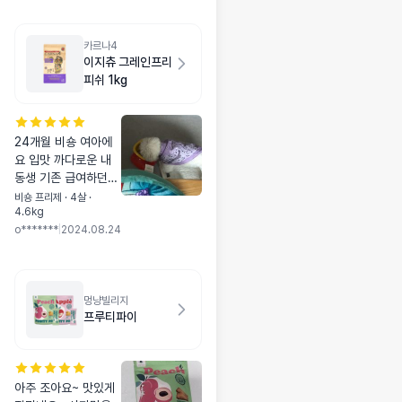
카르나4
이지츄 그레인프리
피쉬 1kg
24개월 비숑 여아에
요 입맛 까다로운 내
동생 기존 급여하던
사료를 잘 안 먹어서
비숑 프리제 · 4살 ·
4.6kg
사료 바꿔주려고 찾아
o*******
|
2024.08.24
보다가 성분 좋다길래
샘플 급여했는데 눈물
도 안 나고 잘 먹어줘
서 본품 구매했어요!
멍냥빌리지
상담도 친절하게 해주
프루티파이
셔서 감사했습니다 !
🤍 눈물도 쏙 들어가
고 잘 먹어줘서 다음
에 또 구매할 것 같아
아주 조아요~ 맛있게
요 :)