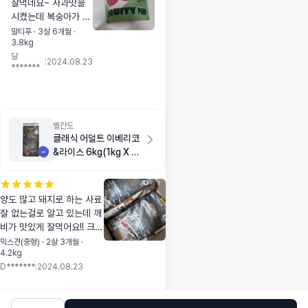
잘먹네요~ 사과맛을
시켰는데 복숭아가 왔
어요 그게 좀 아쉽네
말티푸 · 3살 6개월 ·
3.8kg
요..복숭아 잘 먹어서
달
다행이예요
|
2024.08.23
*******
벨칸도
클래식 어덜트 이베리코
&라이스 6kg(1kg X 6
개)
양도 많고 돼지로 하는 사료
잘 없는걸로 알고 있는데 깨
비가 맛있게 잘먹어요!! 크기
는 매우커요 근데 아그작하
믹스견(중형) · 2살 3개월 ·
4.2kg
면서 맛있게 먹네요ㅎㅎ
D*******
|
2024.08.23