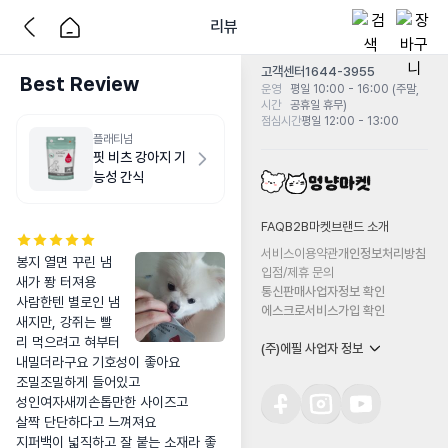
리뷰
고객센터
1644-3955
Best Review
운영
평일 10:00 - 16:00 (주말,
시간
공휴일 휴무)
점심시간
평일 12:00 - 13:00
플래티넘
핏 비츠 강아지 기
능성 간식
FAQ
B2B마켓
브랜드 소개
서비스이용약관
개인정보처리방침
봉지 열면 꾸린 냄
입점/제휴 문의
새가 퐝 터져용

통신판매사업자정보 확인
사람한텐 별로인 냄
에스크로서비스가입 확인
새지만, 강쥐는 빨
리 먹으려고 혀부터 
(주)에필 사업자 정보
내밀더라구요 기호성이 좋아요

조밀조밀하게 들어있고 

성인여자새끼손톱만한 사이즈고

살짝 단단하다고 느껴져요

지퍼백이 넓직하고 잘 붙는 소재라 좋