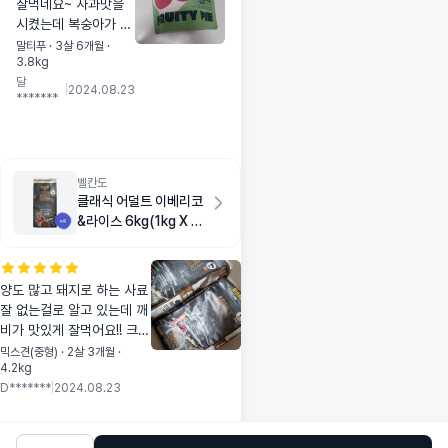
잘먹네요~ 사과맛을
시켰는데 복숭아가 왔
어요 그게 좀 아쉽네
말티푸 · 3살 6개월 ·
3.8kg
요..복숭아 잘 먹어서
달
다행이예요
|
2024.08.23
*******
벨칸도
클래식 어덜트 이베리코
&라이스 6kg(1kg X 6
개)
양도 많고 돼지로 하는 사료
잘 없는걸로 알고 있는데 깨
비가 맛있게 잘먹어요!! 크기
는 매우커요 근데 아그작하
믹스견(중형) · 2살 3개월 ·
4.2kg
면서 맛있게 먹네요ㅎㅎ
D*******
|
2024.08.23