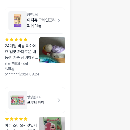
카르나4
이지츄 그레인프리
피쉬 1kg
24개월 비숑 여아에
요 입맛 까다로운 내
동생 기존 급여하던
사료를 잘 안 먹어서
비숑 프리제 · 4살 ·
4.6kg
사료 바꿔주려고 찾아
o*******
|
2024.08.24
보다가 성분 좋다길래
샘플 급여했는데 눈물
도 안 나고 잘 먹어줘
서 본품 구매했어요!
멍냥빌리지
상담도 친절하게 해주
프루티파이
셔서 감사했습니다 !
🤍 눈물도 쏙 들어가
고 잘 먹어줘서 다음
에 또 구매할 것 같아
아주 조아요~ 맛있게
요 :)