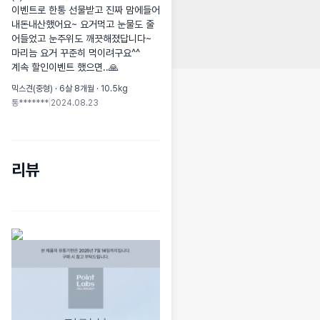
이벤트로 한통 선물받고 진짜 맘에들어 
내돈내산했어요~ 요거먹고 눈물도 줄
어들었고 눈주위도 깨끗해졌답니다~

마리늠 요거 꾸준히 먹이려구요^^ 

계속 할인이벤트 했으면..🙏
믹스견(중형) · 6살 8개월 · 10.5kg
통*******
|
2024.08.23
리뷰