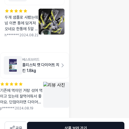
두개 샘플로 사봤는데
넘 이쁜 통에 담겨져
오네요 한통에 5알 들
어있어요 개별포장되
h*******
|
2024.08.22
어있고요 재형이 무척
말랑말랑해서 뜯어주
기 좋네요 첨 먹어보
는거라 살짝 경계하더
베스트브리드
니 맛보고는 바로 달
홀리스틱 캣 다이어트 치
려오네여 잘 먹습니다
킨 1.8kg
ㅎㅎ
기존에 먹이던 거랑 섞여 먹
이고 있는데 잘먹어줘서 좋
아요. 단점이라면 다이어트
사료인데 너무 맛있는지 계
p*******
|
2024.08.19
속 달라고 하는 거...?ㅠ
공유
상품 보러 가기