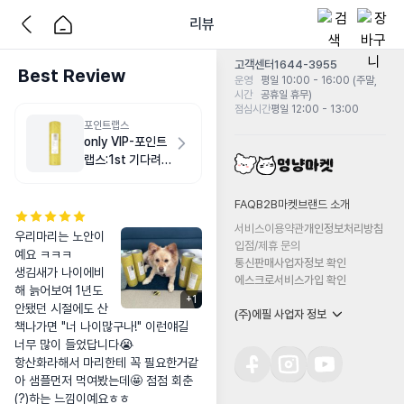
리뷰
고객센터
1644-3955
Best Review
운영
평일 10:00 - 16:00 (주말,
시간
공휴일 휴무)
점심시간
평일 12:00 - 13:00
포인트랩스
only VIP-포인트
랩스:1st 기다려
챔피언쉽 쿠폰용
FAQ
B2B마켓
브랜드 소개
서비스이용약관
개인정보처리방침
우리마리는 노안이
입점/제휴 문의
예요 ㅋㅋㅋ 

통신판매사업자정보 확인
생김새가 나이에비
에스크로서비스가입 확인
해 늙어보여 1년도 
+
1
안됐던 시절에도 산
(주)에필 사업자 정보
책나가면 "너 나이많구나!" 이런얘길 
너무 많이 들었답니다😭 

항산화라해서 마리한테 꼭 필요한거같
아 샘플먼저 먹여봤는데🤩 점점 회춘
(?)하는 느낌이예요ㅎㅎ
