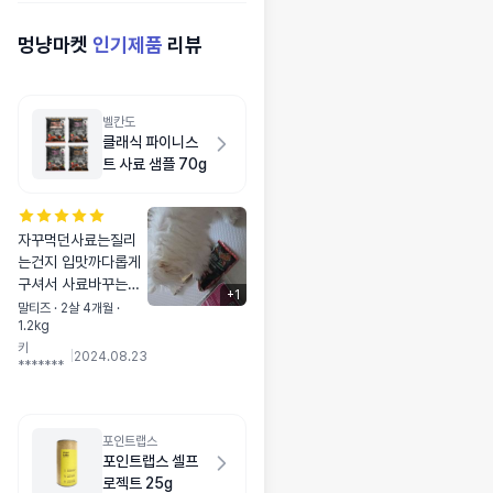
멍냥마켓
인기제품
리뷰
벨칸도
클래식 파이니스
트 사료 샘플 70g
자꾸먹던사료는질리
는건지 입맛까다롭게
구셔서 사료바꾸는중
+
1
😭 샘플여러개사봣는
말티즈 · 2살 4개월 ·
1.2kg
데 젤첨선택하신사료
키
ㅋㅋ잘드셔서 구매햇
|
2024.08.23
*******
습니당ㅋ더먹여볼께
용
포인트랩스
포인트랩스 셀프
로젝트 25g