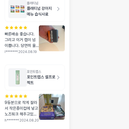
플래티넘
플래티넘 강아지
메뉴 습식사료
빠른배송 좋습니다.
그리고 이거 캡이 넘
이쁩니다. 당연히 울
강쥐도 좋아하구요..
l*******
|
2024.08.19
재구매각입니다
포인트랩스
포인트랩스 셀프로
젝트
9등분으로 작게 잘라
서 작은종이컵에 넣고
노즈워크 해주고있어
요 사료랑 양치껌외에
h*******
|
2024.08.20
간식은 안줘서 그런지