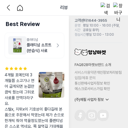
리뷰
고객센터
1644-3955
Best Review
운영
평일 10:00 - 16:00 (주말,
시간
공휴일 휴무)
점심시간
평일 12:00 - 13:00
플래티넘
플래티넘 소프트
(반습식) 사료
FAQ
B2B마켓
브랜드 소개
서비스이용약관
개인정보처리방침
4개월 포메인데 3
입점/제휴 문의
개월쯤 소고기나 연
통신판매사업자정보 확인
어 굽게되면 눈꼽만
에스크로서비스가입 확인
큼씩 줬는데 그뒤로 
사료를 안먹더라구
(주)에필 사업자 정보
요.

스텔x, 지위x이 기호성이 좋다길래 본
품으로 주문해서 먹였는데 제가 손으로 
한개씩 줘야 먹을정도였는데 플랜티넘
은 스스로 먹네요. 쭉 잘먹길 기대해봅