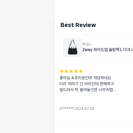
Best Review
위고노
2way 와이드업 슬링백 L 다크
좋아요 4.8키로인데 적당하네요

다리 허리가 긴 아이인데 편해하고

엎드려서 턱 올려놓으면 너무귀엽..
s*******
|
2024.07.26