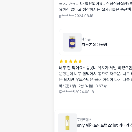
ㄹㅈ. 아ㅋㄴ 다 필요없어요.. 신장심장질환인
요하진 않다고 생각하시는 집사님들은 중단백 
이세요..
g*******
|
2024.08.18
애드츄
치즈본 S 대용량
너무 잘 먹어요~ 송곳니 유치가 제발 빠졌으
문했는데 너무 잘먹어서 통으로 재주문. 너무
은 되지만 우드스틱은 금새 아작이 나서 나름
믹스견(소형) · 2살 8개월 · 3.67kg
루*******
|
2024.08.18
포인트랩스
only VIP-포인트랩스:1st 기다