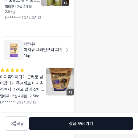
기호성도 좋고 성분도
+
1
좋아서 우선 계속 급
말티푸 · 2살 4개월 ·
2.5kg
여예정입니다.
H*******
|
2024.08.13
카르나4
이지츄 그레인프리 피쉬
1kg
이지츄먹이다가 굿씨로 넘
어갔다가 똥냄새로 이지츄
섞여서 주려고 같이 샀어요!
+
1
처음엔 이지츄,굿씨 둘다 잘
말티푸 · 2살 4개월 · 2.5kg
먹었는데 요즘은 굿씨 먼저
H*******
|
2024.08.13
골라먹고 이지츄를 먹네요
ㅠㅜㅜ
공유
상품 보러 가기