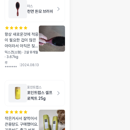
마스
천연 돈모 브러쉬
항상 새로운것에 적응
이 필요한 겁이 많은
아이라서 아직은 짖고
난리법석이지만 좋을
믹스견(소형) · 2살 8개월
· 3.67kg
것같아요. 산책 후에
루
일반 빗질으론 뭔가
|
2024.08.13
*******
아쉬웠거든여. 먼지제
거용으로 좋을것같아
요~ 근데 비싸긴하네
요.
포인트랩스
포인트랩스 셀프
로젝트 25g
작은거사서 잘먹어서
큰용량도 구매했어요.