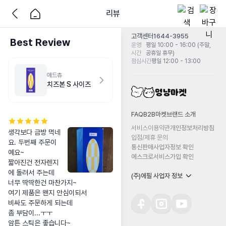
리뷰
고객센터
1644-3955
Best Review
운영
평일 10:00 - 16:00 (주말,
시간
공휴일 휴무)
점심시간
평일 12:00 - 13:00
애드츄
치즈본 S 사이즈
FAQ
B2B마켓
브랜드 소개
서비스이용약관
개인정보처리방침
생각보다 금방 먹네
입점/제휴 문의
요. 두번째 주문이
통신판매사업자정보 확인
예요~

에스크로서비스가입 확인
짧아진건 전자렌지
에 돌려서 주는데

(주)에필 사업자 정보
너무 딱딱한건 마찬가지~

여기 제품은 왠지 안심이되서

비싸도 주문하게 되는데

좀 부담이...ㅜㅜ

암튼 스틱은 좋습니다~