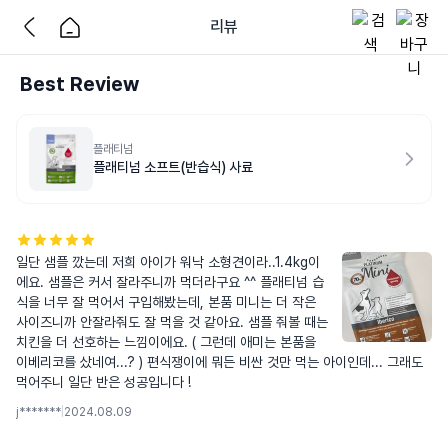
리뷰
Best Review
플래티넘
플래티넘 소프트(반습식) 사료
일단 샘플 깠는데 저희 아이가 워낙 소형견이라..1.4kg이
에요. 샘플은 커서 잘라주니까 먹더라구요 ^^ 플래티넘 습
식을 너무 잘 먹어서 구입해봤는데, 본품 미니는 더 작은 
사이즈니까 안잘라줘도 잘 먹을 것 같아요. 샘플 줘볼 때는 
치킨을 더 선호하는 느낌이에요. ( 그런데 애미는 본품을 
이베리코를 샀네여...? ) 편식쟁이에 뭐든 비싼 것만 먹는 아이인데... 그래도 
먹어주니 일단 반은 성공입니다 !
j*******
|
2024.08.09