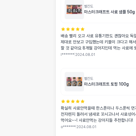
벨칸도
마스터크래프트 사료 샘플 50g
배송 빨리 오고 사료 유통기한도 괜찮아요 독
제대로 안보고 구입했는데 키블이 크다고 해서
할 것 같아요 8개월 강아지인데 먹는 사료에 
매했어요 기호성 좋으면 10개월에 사료 바꿀
l*******
|
2024.08.01
고 샀어요
벨칸도
마스터크래프트 토핑 100g
확실히 사료안먹을때 한스푼이나 두스푼씩 먼
전자렌지 돌려서 냄새로 꼬시고나서 사료섞어서
먹어요~~! 사료안먹는 강아지들 추천합니다!
o*******
|
2024.08.01