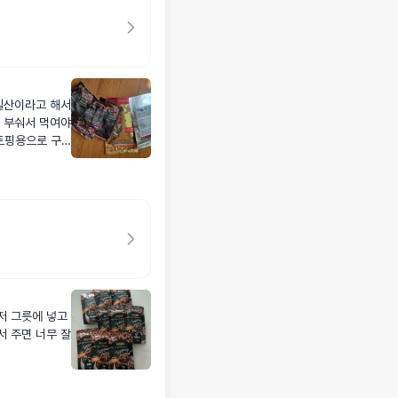
일산이라고 해서
 부숴서 먹여야
토핑용으로 구
 때 생각해보려
저 그릇에 넣고
 주면 너무 잘