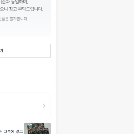
기
저 그릇에 넣고