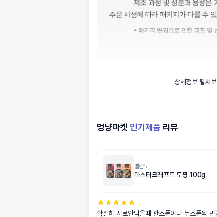
상세정보 펼쳐보
멍냥마켓
인기제품
리뷰
벨칸도
마스터크래프트 토핑 100g
확실히 사료안먹을때 한스푼이나 두스푼씩 먼