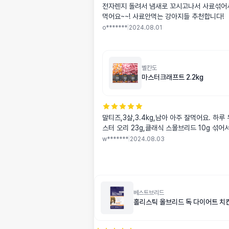
전자렌지 돌려서 냄새로 꼬시고나서 사료섞어서
먹어요~~! 사료안먹는 강아지들 추천합니다!
o*******
|
2024.08.01
벨칸도
마스터크래프트 2.2kg
말티즈,3살,3.4kg,남아 아주 잘먹어요. 하루 두번,한끼에 마
스터 오리 23g,클래식 스몰브리드 10g 섞어
w*******
|
2024.08.03
베스트브리드
홀리스틱 올브리드 독 다이어트 치킨 