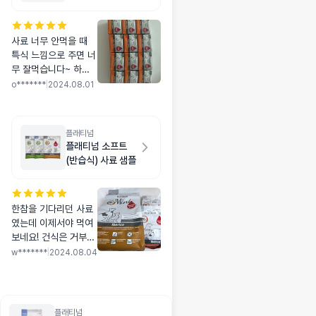
사료 너무 안먹을 때
특식 느낌으로 주면 너
무 잘먹습니다~ 하지
만 맛있어서 그런가 너
o*******
|
2024.08.01
무 자주주면 안될거같
아요..ㅋㅋ사료를 더안
먹음ㅋㅋ
플래티넘
플래티넘 소프트
(반습식) 사료 샘플
한참을 기다리던 사료
였는데 이제서야 먹여
보네요! 건식은 거부하
고 화식이나 동결만 먹
w*******
|
2024.08.04
던 아인데, 이 사료는
너무 잘먹어요 ㅎㅎ 오
늘부터 한끼는 반습식
으로 먹이려헙니당 하
플래티넘