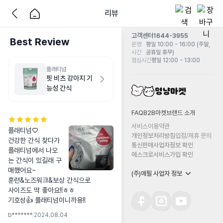
리뷰
고객센터
1644-3955
Best Review
운영
평일 10:00 - 16:00 (주말,
시간
공휴일 휴무)
점심시간
평일 12:00 - 13:00
플래티넘
핏 비츠 강아지 기
능성 간식
FAQ
B2B마켓
브랜드 소개
서비스이용약관
플래티넘♡

개인정보처리방침
입점/제휴 문의
건강한 간식 찾다가 
통신판매사업자정보 확인
플래티넘에서 나오
에스크로서비스가입 확인
는 간식이 있길래 구
매했어요~

(주)에필 사업자 정보
훈련&노즈워크&보상 간식으로

사이즈도 딱 좋아요!!ㅎㅎ

기호성👍 플래티넘이니까용!!
b*******
|
2024.08.04