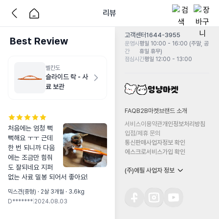
리뷰
고객센터
1644-3955
Best Review
운영시
평일 10:00 - 16:00 (주말, 공
간
휴일 휴무)
점심시간
평일 12:00 - 13:00
벨칸도
슬라이드 락 - 사
료 보관
FAQ
B2B마켓
브랜드 소개
서비스이용약관
개인정보처리방침
처음에는 엄청 뻑
입점/제휴 문의
뻑해요 ㅜㅜ 근데 
통신판매사업자정보 확인
한 번 되니까 다음
에스크로서비스가입 확인
에는 조금만 힘줘
도 잘되네요 지퍼 
(주)에필 사업자 정보
없는 사료 밀봉 되어서 좋아요!
믹스견(중형) · 2살 3개월 · 3.6kg
D*******
|
2024.08.03