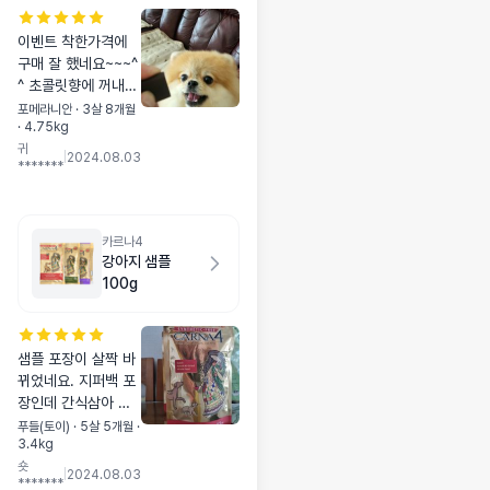
이벤트 착한가격에
구매 잘 했네요~~~^
^ 초콜릿향에 꺼내든
순간 공중부양 뛰고
포메라니안 · 3살 8개월
· 4.75kg
난리난리~~~빨리 달
귀
라고~~~ 갈수록 기
|
2024.08.03
*******
다리는게 안된다는..
ㅡㅡ;; 영양제만 주는
데 왜 자꾸 몸무게가
늘지...ㅡㅡ
카르나4
강아지 샘플
100g
샘플 포장이 살짝 바
뀌었네요. 지퍼백 포
장인데 간식삼아 급
여하는 입장에서 매
푸들(토이) · 5살 5개월 ·
3.4kg
우 훌륭하다고 생각
숏
됩니다.
|
2024.08.03
*******