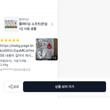
플래티넘
플래티넘 소프트(반습
식) 사료 샘플
https://msbg.page.lin
k/a96GcSquMKJefms
S8 내용이 길어서 게시물
+
2
링크로 대체합니다. 기호성
푸들(토이) · 5살 5개월 ·
3.4kg
좋고 소프트 제형이라 씹기
숏*******
|
2024.08.03
도 좋은 것 같습니다.
공유
상품 보러 가기