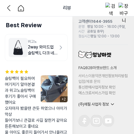
리뷰
고객센터
1644-3955
Best Review
운영
평일 10:00 - 16:00 (주말,
시간
공휴일 휴무)
점심시간
평일 12:00 - 13:00
위고노
2way 와이드업
슬링백 L 다크 네이
비
FAQ
B2B마켓
브랜드 소개
서비스이용약관
개인정보처리방침
슬링백이 필요하여 
입점/제휴 문의
여기저기 알아본결
통신판매사업자정보 확인
과 위고노슬링백이 
에스크로서비스가입 확인
후기가 좋아서 구매
+
2
했어요

(주)에필 사업자 정보
오자마자 봤을땐 큰듯 하였으나 아이가 
막상

들어가보니 큰걸로 사길 잘한거 같아요

튼튼해보이고 좋네요

울 아이도 좋은지 들어가서 안나올려고 