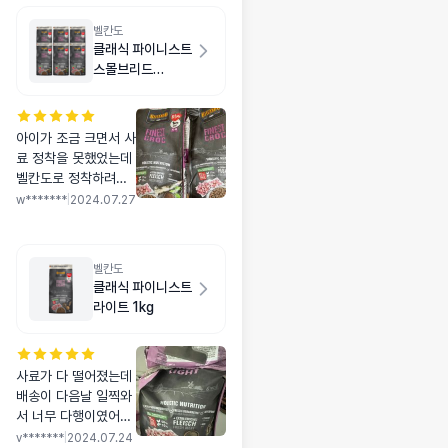
벨칸도
클래식 파이니스트
스몰브리드
6kg(1kg X 6개)
아이가 조금 크면서 사
료 정착을 못했었는데
벨칸도로 정착하려구
요:) 더 좋은거 먹이고
w*******
|
2024.07.27
싶지만 가격대비 클래
식도 충분히 좋아요!
벨칸도
클래식 파이니스트
라이트 1kg
사료가 다 떨어졌는데
배송이 다음날 일찍와
서 너무 다행이였어요
다이어트 중인데 잘 먹
v*******
|
2024.07.24