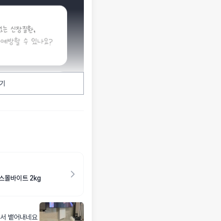
기
스몰바이트 2kg
아서 뱉어내네요