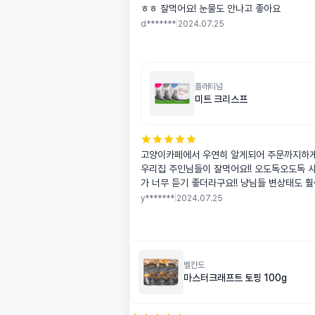
ㅎㅎ 잘먹어요! 눈물도 안나고 좋아요
d*******
|
2024.07.25
플래티넘
미트 크리스프
고양이카페에서 우연히 알게되어 주문까지하
우리집 주인님들이 잘먹어요!! 오도독오도독 
가 너무 듣기 좋더라구요!! 냥님들 변상태도 
니다~ 1.5kg보다 더 큰 대용량도 나오면 좋겠다
y*******
|
2024.07.25
벨칸도
마스터크래프트 토핑 100g