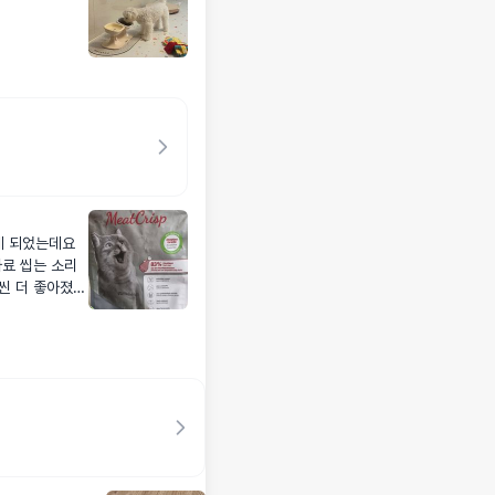
게 되었는데요
사료 씹는 소리
훨씬 더 좋아졌습
는 생각....❤️