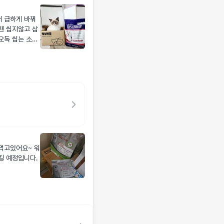
서 급하게 바꿔
오독 씹는 소리
 먹어요. 사료에
 먹고있어요~ 워
킬 예정입니다.