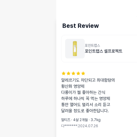
Best Review
포인트랩스
포인트랩스 셀프로젝트
알레르기도 차단되고 최대함량의

황산화 영양제

다롱이가 젤 좋아하는 간식

하루에 하나씩 꼭 먹는 영양제

통만 열어도 멀리서 소리 듣고

달려올 정도로 좋아한답니다.
말티즈 · 4살 2개월 · 3.7kg
다*******
|
2024.07.26