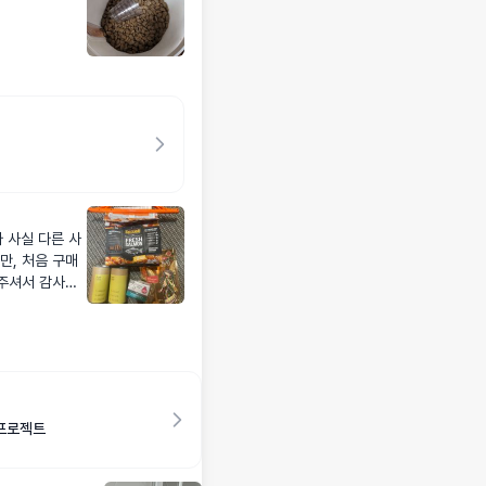
 사실 다른 사
만, 처음 구매
주셔서 감사했
쉬워요,,
셀프로젝트