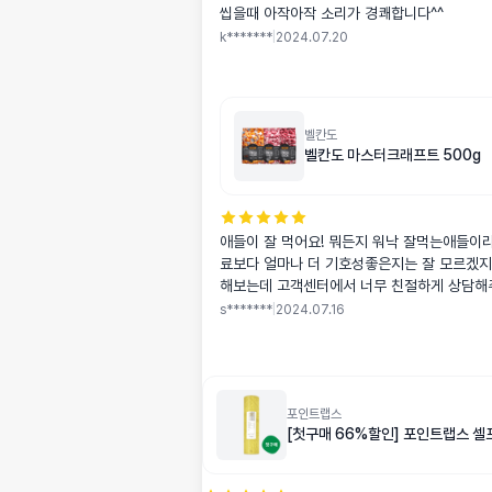
씹을때 아작아작 소리가 경쾌합니다^^
k*******
|
2024.07.20
벨칸도
벨칸도 마스터크래프트 500g
애들이 잘 먹어요! 뭐든지 워낙 잘먹는애들이라
료보다 얼마나 더 기호성좋은지는 잘 모르겠지
해보는데 고객센터에서 너무 친절하게 상담해
어요! 다만 너무 완충포장이 없이 그냥 와서 아
s*******
|
2024.07.16
포인트랩스
[첫구매 66%할인] 포인트랩스 