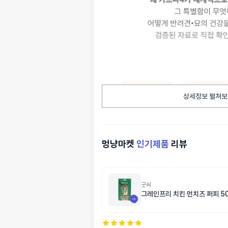
상세정보 펼쳐보
멍냥마켓
인기제품
리뷰
굿씨
그레인프리 치킨 먼치즈 퍼피 5