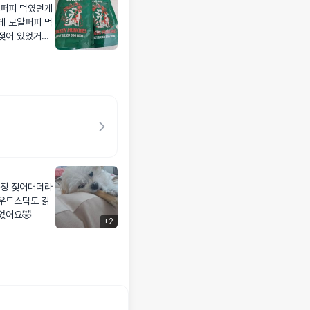
데 로얄퍼피 먹
 젖어 있었거든
는데 확실히 눈
피 먹이고 나선
며칠 안먹였지만
가누는게 좀 힘
 넘 잘하기도하
림이가 허겁지
했었는데 혼합하
로얄퍼피 남은
완전히 바꾸려구
엄청 짖어대더라
우드스틱도 갉
었어요🤣
+
2