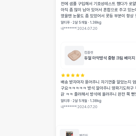
전에 샘플 구입해서 기호성테스트 했다가 로얄퍼피 먹였던게
아직 좀 많이 남아 있어서 혼합으로 주고 있는
였을땐 눈물도 좀 있었어서 콧등 부분이 항상
요.. 근데 굿씨를 알게되고나서 혼합해서 먹이
말티푸 · 2살 5개월 · 1.38kg
물은 덜한것 같더라구요❣❣ 더군다나 로얄퍼
내*******
|
2024.07.20
눈도 한번씩 비비고 귀도 긁고 했던게 지금 
확실히 덜하기도하고 응가도 푸석푸석하고 응
들어 보였는데 굿씨랑 같이 먹이고나니 응가를
구 응가모양이 이쁘더라구요ㅎㅎ 더군다나 크
컴플렛
듀얼 마약방석 중형 크림 베이지
겁 급하게 먹는날도 많았어서 사료토를 많이 
고나서부턴 사료토도 안해서 좋더라구용❣❣ 
거 다 먹을때까지 혼합으로 먹이다가 굿씨로 
요❣❣
배송 받자마자 뜯어주니 자기껀줄 알았는지 
구요ㅋㅋㅋㅋㅋ 방석 깔아주니 땅파기도하구 
갉 ㅋㅋ 졸려해서 방석에 올려주니 완전 쭉 뻗
말티푸 · 2살 5개월 · 1.38kg
내*******
|
2024.07.20
벨칸도