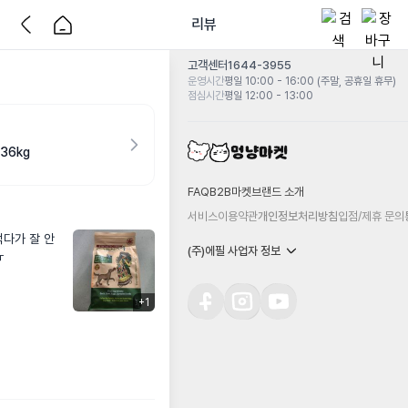
리뷰
고객센터
1644-3955
운영시간
평일 10:00 - 16:00 (주말, 공휴일 휴무)
점심시간
평일 12:00 - 13:00
36kg
FAQ
B2B마켓
브랜드 소개
서비스이용약관
개인정보처리방침
입점/제휴 문의
다가 잘 안 
(주)에필 사업자 정보
ㅠ
+
1