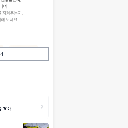
기
 30매