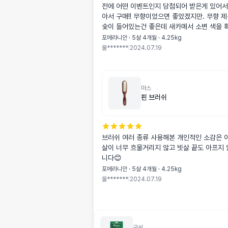
전에 어떤 이벤트인지 당첨되어 받은게 있어서
아서 구매!! 무향이었으면 좋았겠지만. 무향 제
숯이 들어있는건 좋은데 새카메서 소변 색을 
는게 아쉽네요
포메라니안 · 5살 4개월 · 4.25kg
물*******
|
2024.07.19
마스
핀 브러쉬
브러쉬 여러 종류 사용해본 개인적인 소감은 아
살이 너무 흐물거리지 않고 빗살 끝도 아프지 
니다😊
포메라니안 · 5살 4개월 · 4.25kg
물*******
|
2024.07.19
굿씨