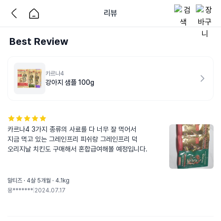
리뷰
Best Review
카르나4
강아지 샘플 100g
카르나4 3가지 종류의 사료를 다 너무 잘 먹어서

지금 먹고 있는 그레인프리 피쉬랑 그레인프리 덕

오리지날 치킨도 구매해서 혼합급여해볼 예정입니다.
말티즈 · 4살 5개월 · 4.1kg
몽*******
|
2024.07.17