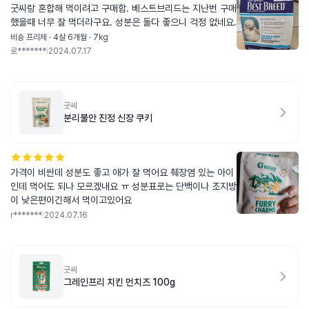
굿씨랑 혼합해 먹이려고 구매함. 베스트브리드는 지난번 구매
했을때 너무 잘 먹더라구요. 성분은 둘다 좋으니 걱정 없네요.
비숑 프리제 · 4살 6개월 · 7kg
로*******
|
2024.07.17
굿씨
분리불안 진정 신장 쿠키
가격이 비싼데 성분도 좋고 애가 잘 먹어요 췌장염 있는 아이
인데 먹어도 되나 모르겠내요 ㅠ 성분표로는 단백이나 조지방
이 낮은편이긴해서 먹이고있어요
r*******
|
2024.07.16
굿씨
그레인프리 치킨 먼치즈 100g