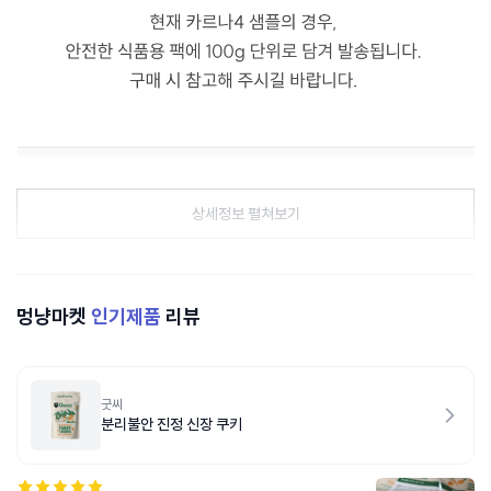
상세정보 펼쳐보기
멍냥마켓
인기제품
리뷰
굿씨
분리불안 진정 신장 쿠키