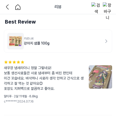
리뷰
Best Review
카르나4
강아지 샘플 100g
새우깡 냄새라더니 정말 그렇네요! 

보통 생선사료들은 사료 냄새부터 좀 비린 편인데

이건 꼬숩네요. 바삭하니 사료라 생각 안하고 간식으로 생
각하고 잘 먹는 것 같아요😊

포장도 지퍼백으로 깔끔하고 좋아요.
말티푸 · 2살 11개월 · 6.8kg
c*******
|
2024.07.16