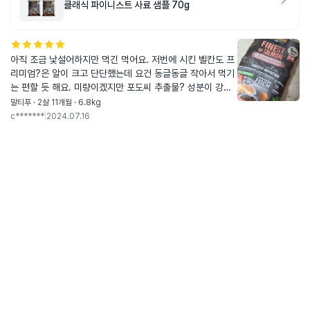
클래식 파이니스트 사료 샘플 70g
아직 조금 낯설어하지만 먹긴 먹어요. 저번에 시킨 벨칸도 프
리미엄?은 알이 크고 단단했는데 요건 동글동글 작아서 먹기
는 편할 듯 해요. 미량이겠지만 포도씨 추출물? 성분이 강아
지들에게 괜찮을지..계속 먹이게 된다면 고민되는 부분일 것
말티푸 · 2살 11개월 · 6.8kg
같아요.
c*******
|
2024.07.16