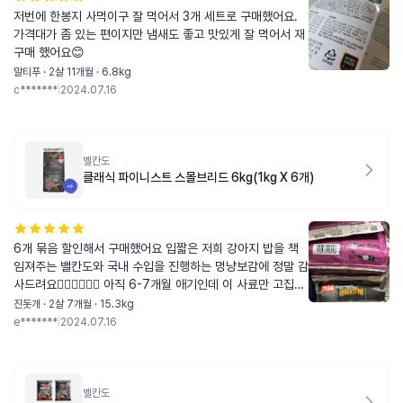
저번에 한봉지 사먹이구 잘 먹어서 3개 세트로 구매했어요.
가격대가 좀 있는 편이지만 냄새도 좋고 맛있게 잘 먹어서 재
구매 했어요😊
말티푸 · 2살 11개월 · 6.8kg
c*******
|
2024.07.16
벨칸도
클래식 파이니스트 스몰브리드 6kg(1kg X 6개)
6개 묶음 할인해서 구매했어요 입짧은 저희 강아지 밥을 책
임져주는 밸칸도와 국내 수입을 진행하는 멍냥보감에 정말 감
사드려요🙇🏻‍♀️🙇🏻‍♀️ 아직 6-7개월 애기인데 이 사료만 고집하
기도 하고 똥도 예쁘게 잘 나오는 편이라 앞으로 먹는데까지
진돗개 · 2살 7개월 · 15.3kg
는 쭉 멕이려구요
e*******
|
2024.07.16
벨칸도