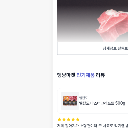
상세정보 펼쳐보
멍냥마켓
인기제품
리뷰
벨칸도
벨칸도 마스터크래프트 500g
저희 강아지가 소형견이라 주 사료로 먹기엔 좀