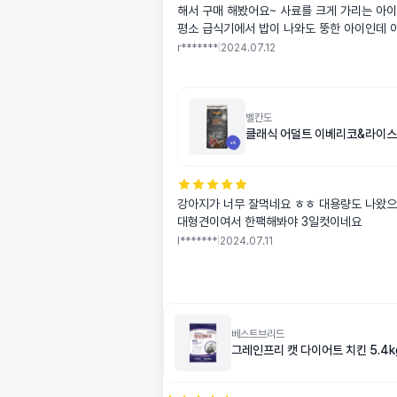
해서 구매 해봤어요~ 사료를 크게 가리는 아이
평소 급식기에서 밥이 나와도 뚱한 아이인데 
자마자 달려가서 먹네요😅 다이어트를 해야 
r*******
|
2024.07.12
먹어서 고민입니다 ㅎㅎ
벨칸도
클래식 어덜트 이베리코&라이스 6k
강아지가 너무 잘먹네요 ㅎㅎ 대용량도 나왔으
대형견이여서 한팩해봐야 3일컷이네요
l*******
|
2024.07.11
베스트브리드
그레인프리 캣 다이어트 치킨 5.4k