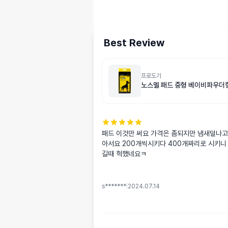
Best Review
프로도기
노스멜 패드 중형 베이비파우더향
패드 이것만 써요 가격은 좀되지만 냄새덜나
아서요 200개씩시키다 400개짜리로 시키니
길때 헉했네요ㅋ
s*******
|
2024.07.14