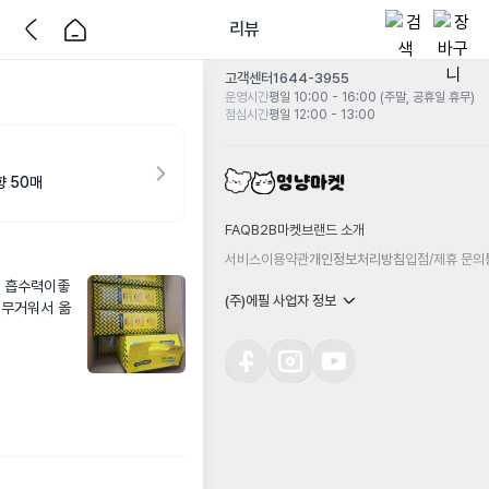
리뷰
고객센터
1644-3955
운영시간
평일 10:00 - 16:00 (주말, 공휴일 휴무)
점심시간
평일 12:00 - 13:00
 50매
FAQ
B2B마켓
브랜드 소개
서비스이용약관
개인정보처리방침
입점/제휴 문의
고 흡수력이좋
(주)에필 사업자 정보
 무거워서 옮