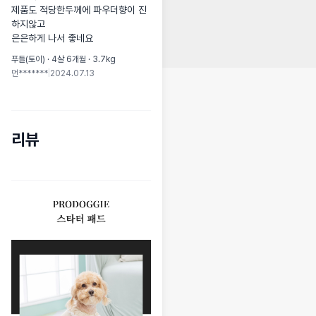
제품도 적당한두께에 파우더향이 진
하지않고

은은하게 나서 좋네요
푸들(토이) · 4살 6개월 · 3.7kg
먼*******
|
2024.07.13
리뷰