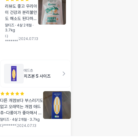
리뷰도 좋고 우리아
이 건강과 분리불안
도 해소도 된다하여
구입하여본 제품 반
말티즈 · 4살 2개월 ·
3.7kg
으로 잘라주니 잘 먹
다
네요 좋은 제품 늘
|
2024.07.13
*******
감사드려요~
애드츄
치즈본 S 사이즈
다른 개껌보다 부스러기도
없고 오래먹는 개껌 애드
츄~다롱이가 좋아해서 4
번째 구입한 제품이예요
말티즈 · 4살 2개월 · 3.7kg
다*******
|
2024.07.13