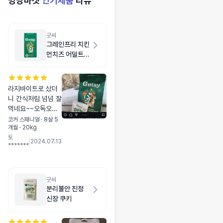
멍냥마켓
인기제품
리뷰
굿씨
그레인프리 치킨
먼치즈 어덜트
라지바이트 2kg
라지바이트로 샀더
니 간식처럼 넘넘 잘
먹네요~~오독오독
씹어서 먹는소리에
코커 스패니얼 · 8살 5
개월 · 20kg
맛있어하는게 느껴
토
집니다 밥으로 먹을
|
2024.07.13
*******
땐 거의 흡입하고 있
네요~~~
굿씨
분리불안 진정
신장 쿠키