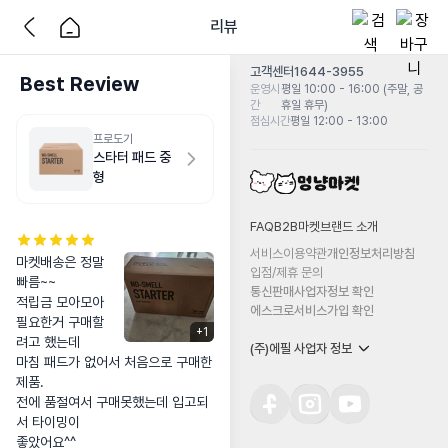
리뷰
고객센터
1644-3955
Best Review
운영시
평일 10:00 - 16:00 (주말, 공
간
휴일 휴무)
점심시간
평일 12:00 - 13:00
프로도기
스타터 패드 중
형
FAQ
B2B마켓
브랜드 소개
서비스이용약관
개인정보처리방침
마켓배송은 정말 
입점/제휴 문의
빠름~~

통신판매사업자정보 확인
적립금 모아모아 
에스크로서비스가입 확인
필요한거 구매할
+
1
려고 했는데 

(주)에필 사업자 정보
마침 패드가 없어서 처음으로 구매한 
제품.

전에 품절여서 구매못했는데 입고되
서 타이밍이 

좋았어요^^
