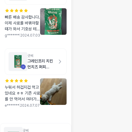
빠른 배송 감사합니다.
이제 사료를 바꿔야할
때가 와서 기호성 테스
트하려고 사봤어요~
g*******
|
2024.07.03
잘 맞았으면 좋겠네요!
굿씨
그레인프리 치킨
먼치즈 퍼피
500g
누워서 허겁지겁 먹고
있네요 ㅎㅎ 기존 사료
를 안 먹어서 여러가지
로 먹여보다 굿씨 정착
e*******
|
2024.07.07
했어요 :)
굿씨