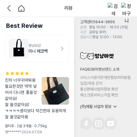
리뷰
고객센터
1644-3955
Best Review
운영
평일 10:00 - 16:00 (주말,
시간
공휴일 휴무)
점심시간
평일 12:00 - 13:00
멍냥보감
미니 에코백
FAQ
B2B마켓
브랜드 소개
서비스이용약관
개인정보처리방침
진차 너무귀여워용

입점/제휴 문의
필요한것만 딱딱 넣
통신판매사업자정보 확인
어서 다니면 좋을것
에스크로서비스가입 확인
같아요!

잘 쓸것같아요! 

(주)에필 사업자 정보
ㅋㅋㅋㅋ생각보다 작긴한데 유용하게 
잘 쓸것같아용
말티푸 · 2살 3개월 · 0.75kg
햇*******
|
2024.07.09