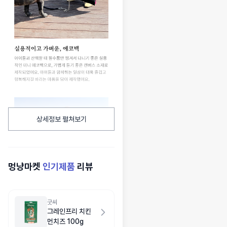
상세정보 펼쳐보기
멍냥마켓
인기제품
리뷰
굿씨
그레인프리 치킨
먼치즈 100g