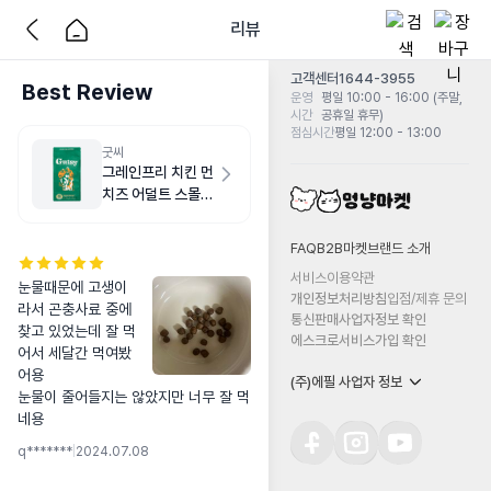
리뷰
고객센터
1644-3955
Best Review
운영
평일 10:00 - 16:00 (주말,
시간
공휴일 휴무)
점심시간
평일 12:00 - 13:00
굿씨
그레인프리 치킨 먼
치즈 어덜트 스몰바
이트 2kg
FAQ
B2B마켓
브랜드 소개
서비스이용약관
눈물때문에 고생이
개인정보처리방침
입점/제휴 문의
라서 곤충사료 중에 
통신판매사업자정보 확인
찾고 있었는데 잘 먹
에스크로서비스가입 확인
어서 세달간 먹여봤
어용

(주)에필 사업자 정보
눈물이 줄어들지는 않았지만 너무 잘 먹
네용
q*******
|
2024.07.08