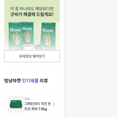
상세정보 펼쳐보기
멍냥마켓
인기제품
리뷰
굿씨
그레인프리 치킨 먼
치즈 퍼피 1.5kg