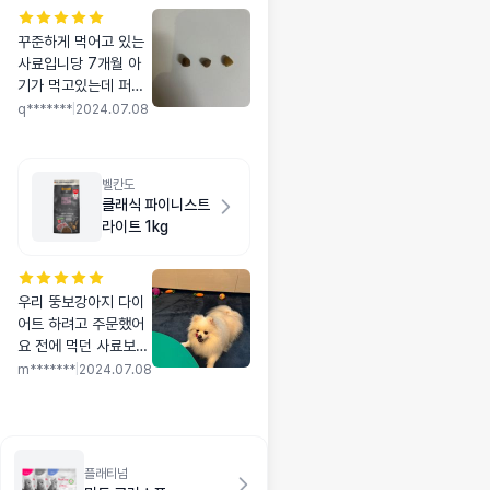
꾸준하게 먹어고 있는
사료입니당 7개월 아
기가 먹고있는데 퍼피
사료 유목민이어서 이
q*******
|
2024.07.08
것저것 먹여보다가 정
착했어요 크기는 작은
데 딱딱해서 잘 씹어먹
벨칸도
을까 했는데 너무 잘
클래식 파이니스트
먹네용 사진 왼쪽부터
라이트 1kg
굿씨-> 오리젠 퍼피 스
몰브리드 -> 로얄캐닌
미디인도어 퍼피 입니
우리 뚱보강아지 다이
당
어트 하려고 주문했어
요 전에 먹던 사료보다
알이 좀 커서 걱정했는
m*******
|
2024.07.08
데 오히려 조금 크니깐
더 여러번 씹어서 삼키
더라구요! 만족합니다!!
플래티넘