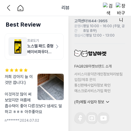
리뷰
고객센터
1644-3955
Best Review
운영시
평일 10:00 - 16:00 (주말, 공
간
휴일 휴무)
점심시간
평일 12:00 - 13:00
프로도기
노스멜 패드 중형
베이비파우더향
50매
FAQ
B2B마켓
브랜드 소개
서비스이용약관
개인정보처리방침
저희 강아지 늘 이
입점/제휴 문의
것만 씁니다:) 

통신판매사업자정보 확인
에스크로서비스가입 확인
이것저것 많이 써
보았지만 여름에 
(주)에필 사업자 정보
흡수력이 좋아 다른것보다 냄새도 덜
하고 ㅎㅎㅎ 아주좋아요
n*******
|
2024.07.02