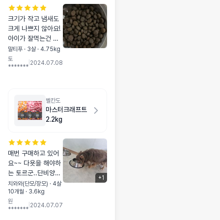
크기가 작고 냄새도
크게 나쁘지 않아요!
아이가 잘먹는건 아
니지만 그래도 배고
말티푸 · 3살 · 4.75kg
프면 먹네요!
토
|
2024.07.08
*******
벨칸도
마스터크래프트
2.2kg
매번 구매하고 있어
요~~ 다욧을 해야하
는 토르군..단비양이
+
1
지만.. 맛난 밥으로
치와와(단모/장모) · 4살
10개월 · 3.6kg
간식을 주지말자였는
원
데.. 지키기 어렵고ㅡ
|
2024.07.07
*******
ㅡ 우리집 두아이 정