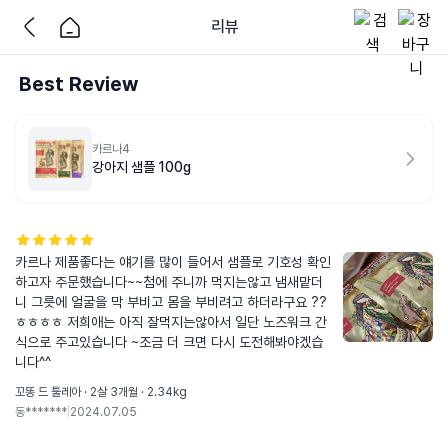
리뷰
Best Review
카르나4
강아지 샘플 100g
카르나 제품좋다는 얘기를 많이 들어서 샘플로 기호성 확인
하고자 주문했습니다~~첨에 주니까 먹지는않고 냄새맡더
니 그릇에 얼굴을 막 부비고 몸을 부비려고 하더라구요 ?? 
ㅎㅎㅎㅎ 저희애는 아직 잘먹지는않아서 일단 노즈워크 간
식으로 주고있습니다 ~조금 더 크면 다시 도전해봐야겠습
니다^^
꼬똥 드 툴레아 · 2살 3개월 · 2.34kg
동*******
|
2024.07.05