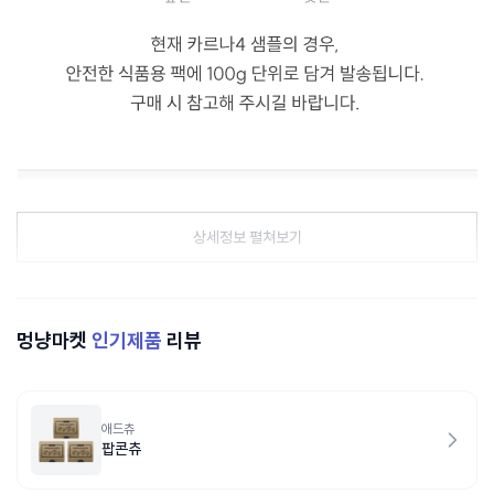
상세정보 펼쳐보기
멍냥마켓
인기제품
리뷰
애드츄
팝콘츄