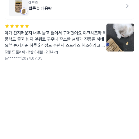
애드츄
팝콘츄 대용량
이가 간지러운지 너무 물고 뜯어서 구매했어요 야크치즈라 제
품력도 좋고 렌지 앞뒤로 구우니 꼬소한 냄새가 진동을 하네
요^^ 큰거기준 하루 2개정도 주면서 스트레스 해소하라고 합
니당 저희 식사시간에 매번그러는건 아닌데 가끔 낑낑댈때가
꼬똥 드 툴레아 · 2살 3개월 · 2.34kg
있는데 그때 주면 아주 조용~~~하네요 ㅎㅎㅎ 다먹으면 또
동*******
|
2024.07.05
구매의사 있습니당