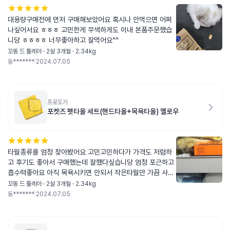
대용량구매전에 먼저 구매해보았어요 혹시나 안먹으면 어쩌
나싶어서요 ㅎㅎㅎ 고민한게 무색하게도 이내 본품주문했습
니당 ㅎㅎㅎㅎ 너무좋아하고 잘먹어요^^
꼬똥 드 툴레아 · 2살 3개월 · 2.34kg
동*******
|
2024.07.05
프로도기
포켓즈 펫타올 세트(핸드타올+목욕타올) 옐로우
타월종류를 엄청 찾아봤어요 고민고민하다가 가격도 저렴하
고 후기도 좋아서 구매했는데 잘했다싶습니당 엄청 포근하고
흡수력좋아요 아직 목욕시키면 안되서 작은타월만 가끔 사용
하고 있습니다 애기털이 잘말라요 흡수가잘되요^^
꼬똥 드 툴레아 · 2살 3개월 · 2.34kg
동*******
|
2024.07.05