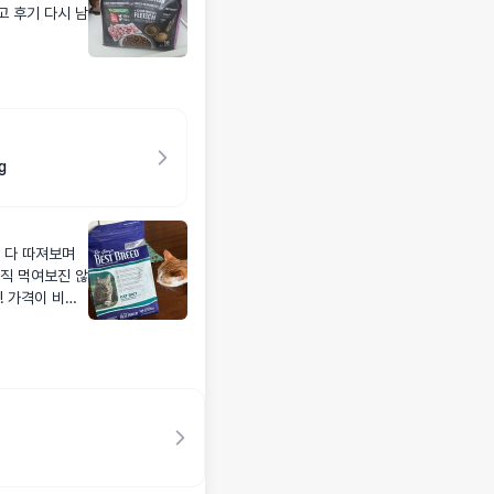
고 후기 다시 남
g
 다 따져보며
직 먹여보진 않
싸
다시 리뷰 달아