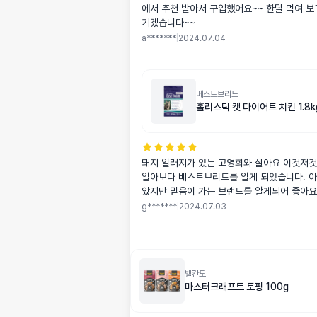
에서 추천 받아서 구입했어요~~ 한달 먹여 보
기겠습니다~~
a*******
|
2024.07.04
베스트브리드
홀리스틱 캣 다이어트 치킨 1.8k
돼지 알러지가 있는 고영희와 살아요 이것저것
알아보다 베스트브리드를 알게 되었습니다. 아
았지만 믿음이 가는 브랜드를 알게되어 좋아요! 가격이 비
진거라고 해서 좀 아쉽지만 애기 급여해보고 
g*******
|
2024.07.03
볼게요:) 배송도 빨라서 좋았어요
벨칸도
마스터크래프트 토핑 100g