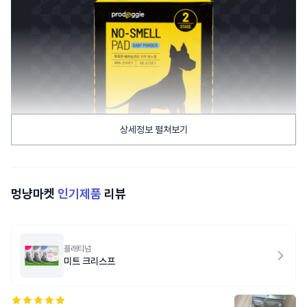
상세정보 펼쳐보기
멍냥마켓
인기제품
리뷰
플래티넘
미트 크리스프