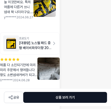
늘 이것만써요. 특히
여름에 다른거 쓰니
냄새 팍 나더라구요.
노스멜패드가 확실히
y*******
|
2024.06.27
냄새 잘 잡아줘요
프로도기
[대용량] 노스멜 패드 중
형 베이비파우더향 200
매
제품 다 소진되기전에 미리
미리 주문해서 쟁여둡니다
향도 소변냄새커버가 되고
색상도 눈에 잘보이지 않아
0*******
|
2024.06.28
서 미관해치지 않아서 사용
중입니다
공유
상품 보러 가기