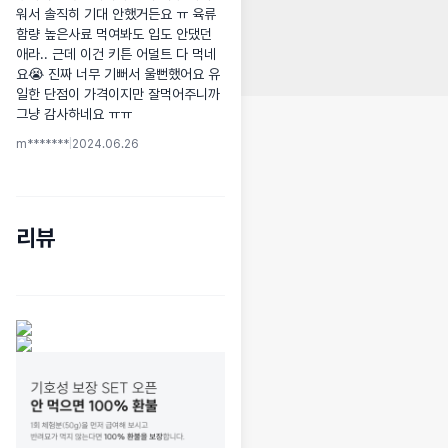
워서 솔직히 기대 안했거든요 ㅠ 육류
함량 높은사료 먹여봐도 입도 안댔던 
애라.. 근데 이건 키튼 어덜트 다 먹네
요😭 진짜 너무 기뻐서 울뻔했어요 유
일한 단점이 가격이지만 잘먹어주니까 
그냥 감사하네요 ㅠㅠ
m*******
|
2024.06.26
리뷰