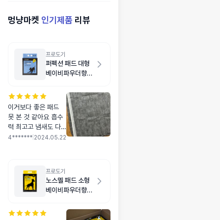
멍냥마켓
인기제품
리뷰
프로도기
퍼펙션 패드 대형
베이비파우더향
20매
이거보다 좋은 패드
못 본 것 같아요 흡수
력 최고고 냄새도 다
른 패드에 비해서 확
4*******
|
2024.05.22
실히 덜 나요
프로도기
노스멜 패드 소형
베이비파우더향
50매