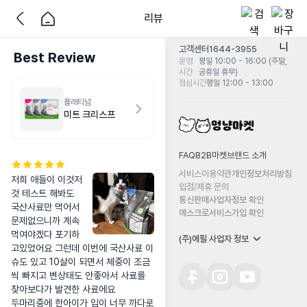
리뷰
고객센터
1644-3955
Best Review
운영
평일 10:00 - 16:00 (주말,
시간
공휴일 휴무)
점심시간
평일 12:00 - 13:00
플래티넘
미트 크리스프
FAQ
B2B마켓
브랜드 소개
서비스이용약관
개인정보처리방침
저희 애들이 이것저
입점/제휴 문의
것 테스트 해봐도 
통신판매사업자정보 확인
국산사료만 먹어서 
에스크로서비스가입 확인
문제없으니까 계속 
먹여야겠다 포기하
(주)에필 사업자 정보
고있었어요 그런데 이번에 국산사료 이
슈도 있고 10살이 되면서 체중이 조금
씩 빠지고 변상태도 안좋아서 사료를 
찾아보다가 발견한 사료에요

두마리중에 한아이가 입이 너무 까다로