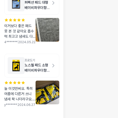
퍼펙션 패드 대형
베이비파우더향
20매
이거보다 좋은 패드
못 본 것 같아요 흡수
력 최고고 냄새도 다
른 패드에 비해서 확
4*******
|
2024.05.22
실히 덜 나요
프로도기
노스멜 패드 소형
베이비파우더향
50매
늘 이것만써요. 특히
여름에 다른거 쓰니
냄새 팍 나더라구요.
노스멜패드가 확실히
y*******
|
2024.06.27
냄새 잘 잡아줘요