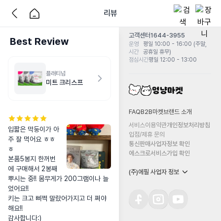
리뷰
고객센터
1644-3955
Best Review
운영
평일 10:00 - 16:00 (주말,
시간
공휴일 휴무)
점심시간
평일 12:00 - 13:00
플래티넘
미트 크리스프
FAQ
B2B마켓
브랜드 소개
서비스이용약관
개인정보처리방침
입짧은 막둥이가 아
입점/제휴 문의
주 잘 먹어요 ㅎㅎ
통신판매사업자정보 확인
ㅎ

에스크로서비스가입 확인
본품5봉지 한꺼번
에 구매해서 2봉째 
(주)에필 사업자 정보
뿌시는 중!! 몸무게가 200그램이나 늘
었어요!! 

키는 크고 삐쩍 말랐어가지고 더 쪄야
해요!! 

감사합니다:)