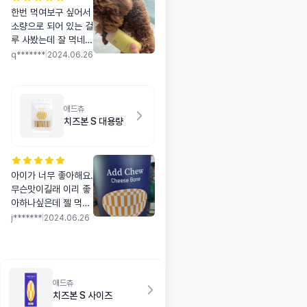
한번 먹여보구 싶어서
소량으로 되어 있는 걸
루 사봤는데 잘 먹네
욤!! 적어서 하루 하나
q*******
|
2024.06.26
씩 다 먹이면 본제품으
로 사보려구욤ㅎㅎ
애드츄
치즈본 S 대용량
아이가 너무 좋아해요.
무슨맛이길래 이리 좋
아하나싶은데 젤 먹으
니 이번엔 대용량으로
j*******
|
2024.06.26
구매했어요
애드츄
치즈본 S 사이즈