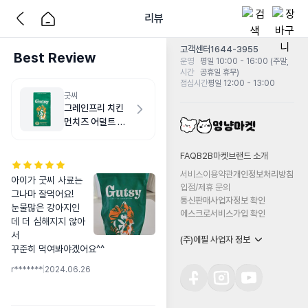
리뷰
고객센터
1644-3955
Best Review
운영
평일 10:00 - 16:00 (주말,
시간
공휴일 휴무)
점심시간
평일 12:00 - 13:00
굿씨
그레인프리 치킨
먼치즈 어덜트 스
몰바이트 2kg
FAQ
B2B마켓
브랜드 소개
서비스이용약관
개인정보처리방침
아이가 굿씨 사료는 
입점/제휴 문의
그나마 잘먹어요!

통신판매사업자정보 확인
눈물많은 강아지인
에스크로서비스가입 확인
데 더 심해지지 않아
서

(주)에필 사업자 정보
꾸준히 먹여봐야겠어요^^
r*******
|
2024.06.26