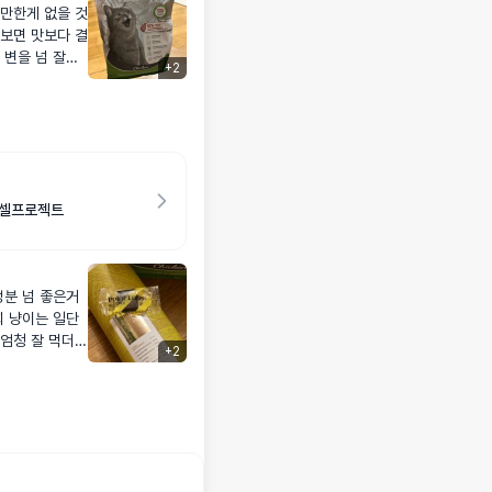
료만한게 없을 것
해보면 맛보다 결
변을 넘 잘봐
+
2
 셀프로젝트
성분 넘 좋은거
 냥이는 일단
 엄청 잘 먹더라
+
2
말 조금씩 떼서