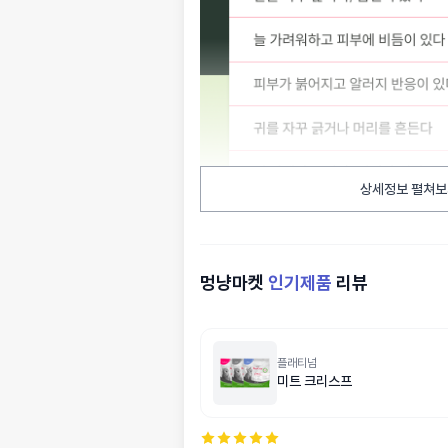
상세정보 펼쳐보
멍냥마켓
인기제품
리뷰
플래티넘
미트 크리스프