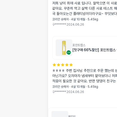
저희 냥이 최애 사료 입니다. 잘먹으면 이 사
같아요. 꾸준히 먹고 살짝 다른 사료 테스트 
국 돌아오는건 플래티넘이더라구요~ 무엇보다 
요~^^
코리안 숏헤어 · 4살 10개월 · 5.45kg
구*******
|
2024.06.26
포인트랩스
[첫구매 66%할인] 포인트랩스
ㅎㅎㅎㅎ 주변 집사님 추천으로 주문 했는데 
아닌가요? 오자마자 냄새부터 맡아보더니 저희
적응이 필요한 것 같아요. 반면 댕댕이 친구는
구요~ 냥양갱! "양갱먹자!"하면 달려오는데 정
코리안 숏헤어 · 4살 10개월 · 5.45kg
주고 있어요^^
구*******
|
2024.06.26
벨칸도