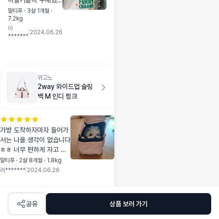
아할거같아 구매했어
요 :) 역시나 기호성
말티푸 · 3살 1개월 ·
7.2kg
미쳤구., 미용 전후나
이
외출 전후에 주고 있
|
2024.06.26
*******
습니다 성분도 안심
되고 3팩 구매하니
많이 저렴해져서 3팩
으로 계속 사려구요!
위고노
2way 와이드업 슬링
백 M 인디 핑크
가방 도착하자마자 들어가
서는 나올 생각이 없습니다
ㅎㅎ 너무 편하게 자고 있
어요 1.8키로 7개월 말티
말티푸 · 2살 8개월 · 1.8kg
푸 편하게 엎드리기 좋습니
러*******
|
2024.06.26
다 163센티 정도인 제가
옆으로 메기에 적당하고 강
쥐도 편하게 엎드려 있어요
공유
상품 보러 가기