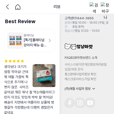
리뷰
고객센터
1644-3955
Best Review
운영시
평일 10:00 - 16:00 (주말, 공
간
휴일 휴무)
점심시간
평일 12:00 - 13:00
플래티넘
[특가]플래티넘
강아지 메뉴 습식
사료
FAQ
B2B마켓
브랜드 소개
서비스이용약관
개인정보처리방침
생각보다 크기가 
입점/제휴 문의
엄청 작아요! 근데 
통신판매사업자정보 확인
뭐 애들 가끔씩 특
에스크로서비스가입 확인
식으로 주기에 나
쁘지 않은  사이즈 
(주)에필 사업자 정보
같아요! 뭐든 워낙 잘 먹는애들이라그
런지 이것도 맛있게 싹싹 잘 먹어요! 
배송이 지연돼서 여름이라 상품에 영
향갈까 걱정했는데 다행히 괜찮은거 
같네요