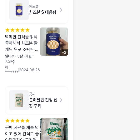
애드츄
치즈본 S 대용량
딱딱한 간식을 워낙
좋아해서 치즈본 알
게된 뒤로 소량씩 구
+
2
매하다가 대용량으로
말티푸 · 3살 1개월 ·
7.2kg
샀는데 너무 좋아요
이
통도 이쁘고 덕봉이
|
2024.06.26
*******
도 두고두고 계속 먹
어요 :-) 먹다 지쳐
잠듭니다 ㅋㅋㅋㅋ
💘
굿씨
분리불안 진정 신
장 쿠키
굿씨 사료를 계속 먹
이고 있어 간식도 좋