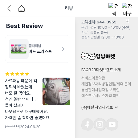
리뷰
고객센터
1644-3955
Best Review
운영
평일 10:00 - 16:00 (주말,
시간
공휴일 휴무)
점심시간
평일 12:00 - 13:00
플래티넘
미트 크리스프
FAQ
B2B마켓
브랜드 소개
서비스이용약관
사료파동 때문에 걱
개인정보처리방침
입점/제휴 문의
정되서 바꿨는데

통신판매사업자정보 확인
너모 잘 먹어요.

에스크로서비스가입 확인
첨엔 일반 먹이다 애
들이 살쪄서

(주)에필 사업자 정보
다욧용으로 재구매했어요.

가격만 좀 착하면 좋겠어요.
t*******
|
2024.06.20