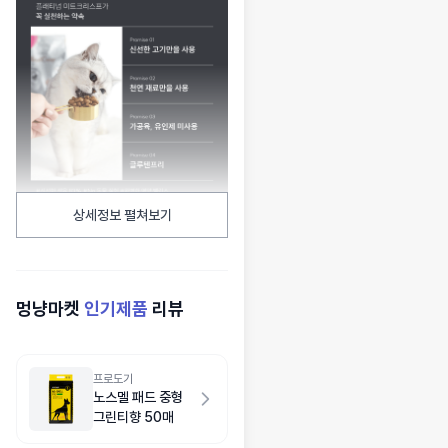
상세정보 펼쳐보기
멍냥마켓
인기제품
리뷰
프로도기
노스멜 패드 중형
그린티향 50매