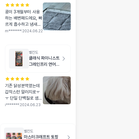
콩이 3개월부터 사용
하는 배변패드에요, 빠
르게 흡수하고 냄새없
고..하루 한장이면 딱
m*******
|
2024.06.22
좋습니다🐶
벨칸도
클래식 파이니스트
그레인프리 연어
1kg
기존 닭성분먹였는데
갑작스런 알러지로ㅜ
ㅜ 단일 단백질로 샘플
구매해서 먹여보구 본
i*******
|
2024.06.23
품샀어요 :) 딱딱하다
그래서 걱정했는데 다
행히 오독오독 잘 씹어
먹고 알러지반응도 없
벨칸도
어서 정착예정🩷🩷
마스터크래프트 토핑