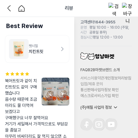
리뷰
고객센터
1644-3955
Best Review
운영
평일 10:00 - 16:00 (주말,
시간
공휴일 휴무)
점심시간
평일 12:00 - 13:00
펫시밀
치킨트릿
FAQ
B2B마켓
브랜드 소개
서비스이용약관
개인정보처리방침
북어트릿과 같이 치
입점/제휴 문의
킨트릿도 같이 구매
통신판매사업자정보 확인
했습니다 

에스크로서비스가입 확인
음수량 때문에 조금
이라도 물 더먹여 
(주)에필 사업자 정보
보겠다고

구매했구요 너무 잘먹어요

거기가 세일해서 가격적으로도 부담감
을 좀덜고 

아무리 비싸더라도 잘 먹지 않으면 소