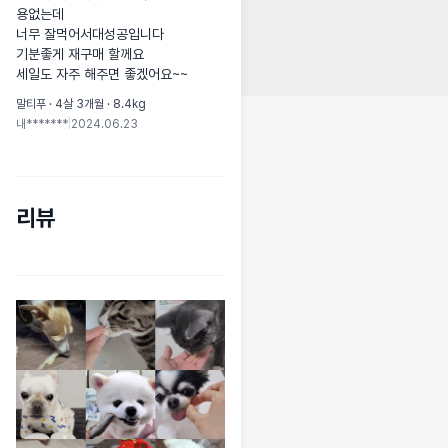
용없는데

너무 잘먹어서대성공입니다

기분좋게 재구매 할께요 

세일도 자주 해주면 좋겠어요~~
말티푸 · 4살 3개월 · 8.4kg
내*******
|
2024.06.23
리뷰