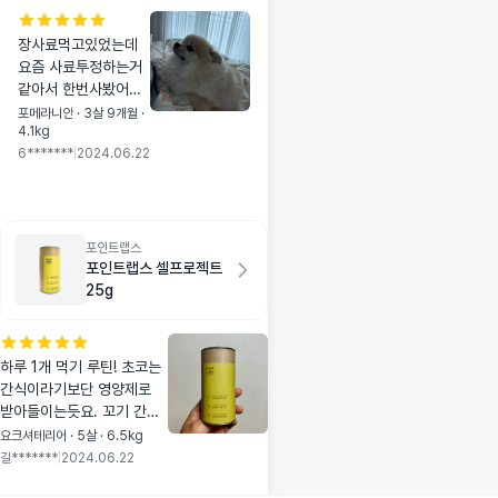
장사료먹고있었는데
요즘 사료투정하는거
같아서 한번사봤어요
장사료랑 섞어주는데
포메라니안 · 3살 9개월 ·
4.1kg
굿씨만쏙쏙빼먹는다
6*******
|
2024.06.22
능 ㅋㅋ추가구매하러
왔어요 ㅎㅎ
포인트랩스
포인트랩스 셀프로젝트
25g
하루 1개 먹기 루틴! 초코는
간식이라기보단 영양제로
받아들이는듯요. 꼬기 간식
처럼 달려들진 않아요. 😅
요크셔테리어 · 5살 · 6.5kg
길*******
|
2024.06.22