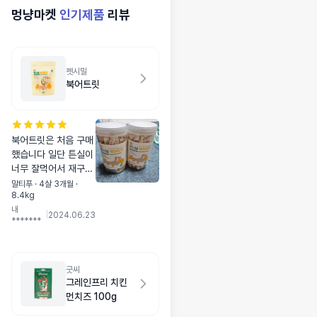
멍냥마켓
인기제품
리뷰
펫시밀
북어트릿
북어트릿은 처음 구매
했습니다 일단 튼실이
너무 잘먹어서 재구매
각입니다 음수량 늘리
말티푸 · 4살 3개월 ·
8.4kg
려고 물에 몇개 띄워
내
주기도 하고 부수어
|
2024.06.23
*******
띄워주기도 하는데 물
도 잘먹고 대성공 입
니다 재구매 할께요~
~
굿씨
그레인프리 치킨
먼치즈 100g