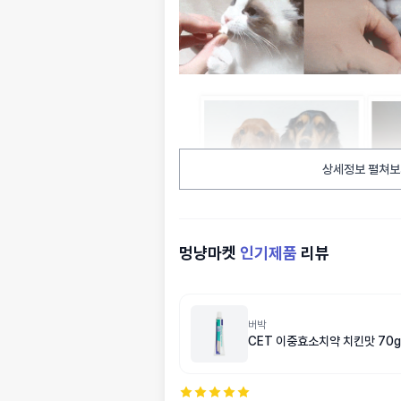
상세정보 펼쳐보
멍냥마켓
인기제품
리뷰
버박
CET 이중효소치약 치킨맛 70g