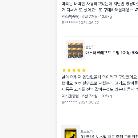
마리는 버박만 사용하고있는데 지난번 멍냥마
거 다써서 또 샀어요~ 또 구매하러올께용~~
믹스견(중형) · 6살 7개월 · 10.5kg
통*******
|
2024.06.22
벨칸도
마스터크래프트 토핑 100g 6S
날이 더워져 입맛없을때 먹이려고 구입했어요~
했네요 ㅎㅎ 칠면조로 시켰는데 고기도 많이
제품은 고기를 전부 갈아논것도 있는데 큼지
더 좋았어요 잘먹일게용~~😘
믹스견(중형) · 6살 7개월 · 10.5kg
통*******
|
2024.06.22
프로도기
[대용량] 노스멜 패드 중형 그린티향