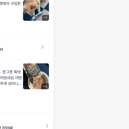
켓에서 구입한

+
1
et
 한그릇 뚝딱
들어있네요 어떤
막하게 보이니까
+
3
 200매