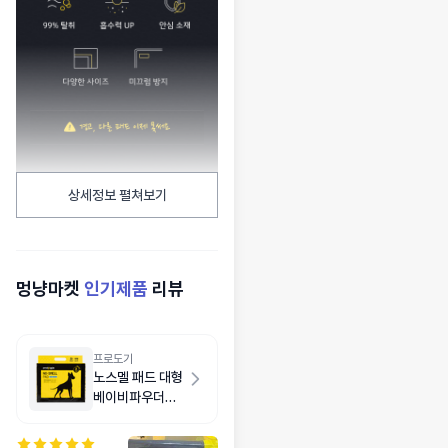
상세정보 펼쳐보기
멍냥마켓
인기제품
리뷰
프로도기
노스멜 패드 대형
베이비파우더향
30매