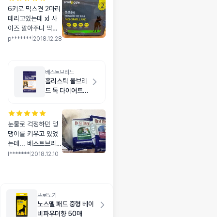
6키로 믹스견 2마리
데리고있는데 xl 사
이즈 깔아주니 딱맞
네요!! 흡수력도 다른
p*******
|
2018.12.28
제품에 비해서 빠른
편이고 무엇보다 냄
새를 잘잡아주는거같
베스트브리드
네요!! 3개구매했는
홀리스틱 올브리
데 다사용하면 재구
드 독 다이어트
매 의향있어요!!^^
치킨 1.8kg
눈물로 걱정하던 댕
댕이를 키우고 있었
는데... 베스트브리드
제품을 선택한 이후
l*******
|
2018.12.10
에 눈물걱정이 사라
졌습니다! 맨 왼쪽 사
진은 다 먹인 빈봉투
이구요.. 가운데랑 오
프로도기
른쪽 사진은 이번에
노스멜 패드 중형 베이
재구매한 사진합니다
비파우더향 50매