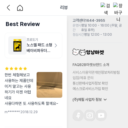
리뷰
고객센터
1644-3955
Best Review
운영시
평일 10:00 - 16:00 (주말, 공
간
휴일 휴무)
점심시간
평일 12:00 - 13:00
프로도기
노스멜 패드 소형
베이비파우더향
50매
FAQ
B2B마켓
브랜드 소개
서비스이용약관
개인정보처리방침
한번 체험해보고 
입점/제휴 문의
사용하는 제품인데

통신판매사업자정보 확인
이거 말고는 사용
에스크로서비스가입 확인
하기가 이젠 어렵
네요

(주)에필 사업자 정보
사용다하면 또 사용하도록 할께요~
m*******
|
2018.12.29