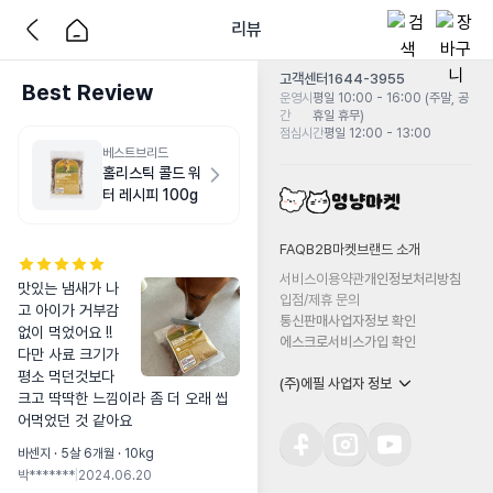
리뷰
고객센터
1644-3955
Best Review
운영시
평일 10:00 - 16:00 (주말, 공
간
휴일 휴무)
점심시간
평일 12:00 - 13:00
베스트브리드
홀리스틱 콜드 워
터 레시피 100g
FAQ
B2B마켓
브랜드 소개
서비스이용약관
개인정보처리방침
맛있는 냄새가 나
입점/제휴 문의
고 아이가 거부감
통신판매사업자정보 확인
없이 먹었어요 !!

에스크로서비스가입 확인
다만 사료 크기가 
평소 먹던것보다 
(주)에필 사업자 정보
크고 딱딱한 느낌이라 좀 더 오래 씹
어먹었던 것 같아요
바센지 · 5살 6개월 · 10kg
박*******
|
2024.06.20