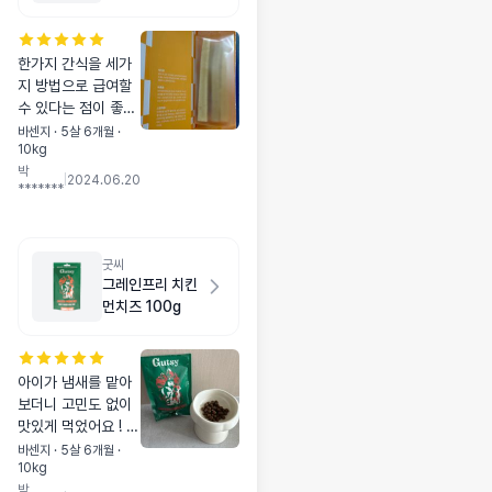
한가지 간식을 세가
지 방법으로 급여할
수 있다는 점이 좋았
어요 ! 포장도 깔끔하
바센지 · 5살 6개월 ·
10kg
게 오고 귀여워요 ㅎ
박
이따가 밥먹고 간식
|
2024.06.20
*******
으로 줘봐야겠어용
굿씨
그레인프리 치킨
먼치즈 100g
아이가 냄새를 맡아
보더니 고민도 없이
맛있게 먹었어요 ! 원
래 먹이던 사료가 볼
바센지 · 5살 6개월 ·
10kg
드모트사료라는걸 알
박