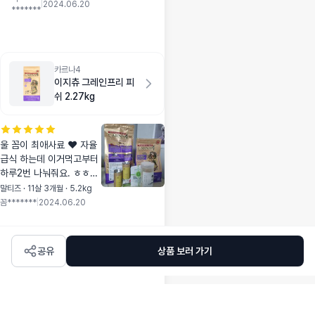
고 바꾸려고 찾아보
|
2024.06.20
*******
던 중에 원료나 리뷰
들이 좋아 샘플 주문
한거였는데 완전 대
만족입니다 !!! 추천
해요 !
카르나4
이지츄 그레인프리 피
쉬 2.27kg
울 꼼이 최애사료 ❤️ 자율
급식 하는데 이거먹고부터
하루2번 나눠줘요. ㅎㅎㅎ
생긴게 뭔가 먹어보고싶게
말티즈 · 11살 3개월 · 5.2kg
생겨서 한알 집어서 자세히
꼼*******
|
2024.06.20
쳐다보고있었더니 가까이
와서 못먹게 해요 노견에
접어들어서 건강관리 중인
공유
상품 보러 가기
데 아프지말고 오래오래 함
꺼했음 조켓어여