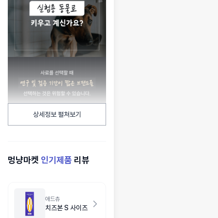
상세정보 펼쳐보기
멍냥마켓
인기제품
리뷰
애드츄
치즈본 S 사이즈