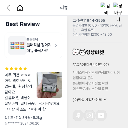
리뷰
고객센터
1644-3955
Best Review
운영시
평일 10:00 - 16:00 (주말, 공
간
휴일 휴무)
점심시간
평일 12:00 - 13:00
플래티넘
플래티넘 강아지
메뉴 습식사료
FAQ
B2B마켓
브랜드 소개
서비스이용약관
개인정보처리방침
너무 귀욥 ㅎㅎㅎ

입점/제휴 문의
아직 먹여보진 않
통신판매사업자정보 확인
았는데,  환장할거
에스크로서비스가입 확인
같아요

칼륨과 인 비율이 
(주)에필 사업자 정보
잘맞아야  골다공증이 생기지않아요

고기랑 채소도 먹어줘야 함
말티즈 · 11살 3개월 · 5.2kg
꼼*******
|
2024.06.20