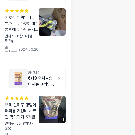
기호성 대박입니당
특가로 구매했는데 1
통밖에 구매안돼서
아숩 ㅠㅠ 가격만 저
말티즈 · 11살 3개월 ·
5.2kg
렴하면 자주 사주고
꼼
싶은데,,, 그래도 우
|
2024.06.20
*******
리애기한테 좋다면
자주 사주고싶어요
카르나4
6/19 순차발송
이지츄 그레인프
리 피쉬 1kg
우리 말티푸 댕댕이
퍼피용 가성비 사료
만 먹이다가 6개월
+
1
진입 기념으로 성분
말티푸 · 2살 8개월 ·
3kg
좋다고 입소문난 카
신